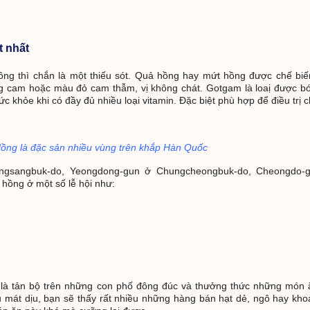
t nhất
g thì chắn là một thiếu sót. Quả hồng hay mứt hồng được chế biến
ng cam hoặc màu đỏ cam thẫm, vị không chát. Gotgam là loaị được bóc
ức khỏe khi có đầy đủ nhiều loại vitamin. Đặc biệt phù hợp để điều trị 
ồng là đặc sản nhiều vùng trên khắp Hàn Quốc
eongsangbuk-do, Yeongdong-gun ở Chungcheongbuk-do, Cheongdo-
ồng ở một số lễ hội như:
là tản bộ trên những con phố đông đúc và thưởng thức những món 
hu mát dịu, bạn sẽ thấy rất nhiều những hàng bán hạt dẻ, ngô hay k