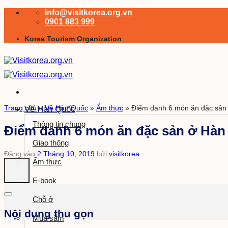
Bỏ
info@visitkorea.org.vn
qua
0901 883 999
nội
Korea Tourism Organization
dung
Trang chủ
»
Về Hàn Quốc
»
Ẩm thực
»
Điểm danh 6 món ăn đặc sản 
Về Hàn Quốc
Thông tin chung
Điểm danh 6 món ăn đặc sản ở Hàn 
Giao thông
Đăng vào
2 Tháng 10, 2019
bởi
visitkorea
Ẩm thực
E-book
Chỗ ở
Nội dung thu gọn
Mua sắm