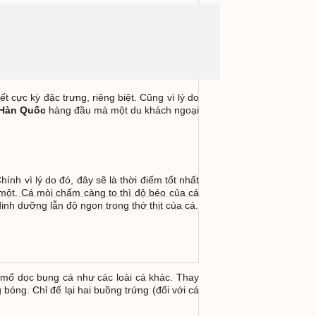
 cực kỳ đặc trưng, riêng biệt. Cũng vì lý do
 Hàn Quốc
hàng đầu mà một du khách ngoại
ính vì lý do đó, đây sẽ là thời điểm tốt nhất
 một. Cá mòi chấm càng to thì độ béo của cá
nh dưỡng lẫn độ ngon trong thớ thịt của cá.
 mổ dọc bụng cá như các loài cá khác. Thay
bóng. Chỉ để lại hai buồng trứng (đối với cá