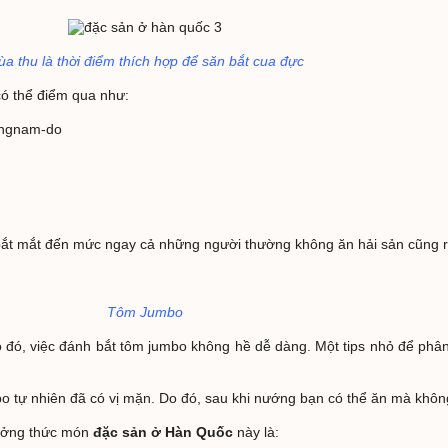
a thu là thời điểm thích hợp để săn bắt cua đực
có thể điểm qua như:
ongnam-do
ắt mắt đến mức ngay cả những người thường không ăn hải sản cũng rấ
Tôm Jumbo
ó, việc đánh bắt tôm jumbo không hề dễ dàng. Một tips nhỏ để phâ
 tự nhiên đã có vị mặn. Do đó, sau khi nướng bạn có thể ăn mà khôn
hưởng thức món
đặc sản ở Hàn Quốc
này là: