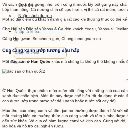
Về cách ướp, giã gừng nhỏ, trộn cùng ít muối, lấy bột gừng này ch
Sự kiện
bếp than hồng. Cá nướng chín sẽ cực thơm, vị thịt cá rất mềm, tươi
Nhận sách du lịch
Một số địa điểm du khách đánh giá rất cao khi thưởng thức có thể kể
Chợ Hải sản Đặc sản Yeosu & Ga đón khách Yeosu, Yeosu-si, Jeoll
Cảng Hongwon, Seocheon-gun, Chungcheongnam-do
Cua càng xanh ướp tương đậu hấp
Một
đặc sản ở Hàn Quốc
khác mà chúng ta không thể không nhắc đ
C
Ở Hàn Quốc, thực phẩm mùa xuân nổi tiếng với những chú cua càng
xanh đực chắc nịch. Món ăn này được chế biến rất đa dạng ở các tỉ
con được ướp trong nước sốt đậu nành hoặc nước sốt cay đỏ).
Mùa thu, cua càng xanh và tôm jumbo thường được đánh bắt với số
mắt chứng kiến và thưởng thức cua càng xanh và tôm jumbo được đán
đến sức khỏe. Vỏ cua có hàm lượng canxi và kitin cao. Cùng với đó, sự
lão hóa và hỗ trợ cai nghiện rượu.