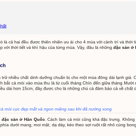
hất
 cả hai đều được thiên nhiên ưu ái cho 4 mùa với cảnh trí và thời tiết
với thời tiết và khí hậu của từng mùa. Vậy, đâu là những
đặc sản ở
ách
nhiều chất dinh dưỡng chuẩn bị cho một mùa đông dài lạnh giá. Ch
 bắt cá mòi vào mùa thu là từ cuối tháng Chín đến giữa tháng Mười
ều dài hơn 15cm, đây được cho là những chú cá đảm bảo cả về chất di
á mòi cực đẹp mắt và ngon miệng sau khi đã nướng xong
)
đặc sản ở Hàn Quốc
. Cách làm cá mòi cũng khá đặc trưng. Không
phía dưới mang, moi mật, dạ dày, kéo theo sợi ruột rất nhỏ cùng bong 