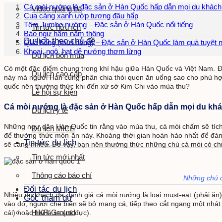
Cá mòi nướng là đặc sản ở Hàn Quốc hấp dẫn mọi du khách
Video quảng bá
Cua càng xanh ướp tương đậu hấp
Tôm Jumbo nướng – Đặc sản ở Hàn Quốc nổi tiếng
Tin tức hữu ích
Bào ngư hầm nấm thông
Du lịch theo chủ đề
Quả hồng (mứt hồng) – Đặc sản ở Hàn Quốc làm quà tuyệt n
Khoai, ngô, hạt dẻ nướng thơm lừng
Du lịch bốn mùa
Có một đặc điểm chung trong khí hậu giữa Hàn Quốc và Việt Nam. Đó là
Du lịch cao cấp
này mà người Hàn cũng phân chia thói quen ăn uống sao cho phù hợp 
quốc nên thưởng thức khi đến xứ sở Kim Chi vào mùa thu?
Lễ hội sự kiện
Cá mòi nướng là đặc sản ở Hàn Quốc hấp dẫn mọi du kh
Du lịch y tế
Những ngư dân Hàn Quốc tin rằng vào mùa thu, cá mòi chấm sẽ tích trữ 
Du lịch MICE
để thưởng thức món ăn này. Khoảng thời gian hoàn hảo nhất để đánh
Tin tức du lịch
sẽ càng nhiều. Do vậy, bạn nên thưởng thức những chú cá mòi có chi
Tin tức mới nhất
Thông cáo báo chí
Những chú c
Đối tác du lịch
Nhiều du khách đã đánh giá cá mòi nướng là loại must-eat (phải ăn
Góc tham dự
vào đó, người chế biến sẽ bỏ mang cá, tiếp theo cắt ngang một nhát 
HiKR Ground
cái) hoặc hai lá sẹ (cá đực).