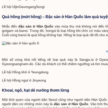
Lễ hội UljinGeumgangSongi
Quả hồng (mứt hồng) – Đặc sản ở Hàn Quốc làm quà tuyệ
Nhắc đến
đặc sản ở Hàn Quốc
vào mùa thu mà không nói đến hồn
gotgam và bansi. Trong đó, hongsi là loại hồng khi chín có màu và
Cuối cùng bansi là quả hồng không hạt. Hồng là loại quả rất tốt cho s
H
Một số vùng khá nổi tiếng về loại quả này là Sangju-si ở Gy
Gyeongsangnam-do. Các du khách có thể chiêm ngưỡng và tìm mua h
Lễ hội Hồng khô ở Yeongdong
Lễ hội Hồng ngọt ở Jinyeong
Khoai, ngô, hạt dẻ nướng thơm lừng
Một thói quen của người dân Seoul cũng như người dân Hàn Quốc 
người dân coi những món này là
đặc sản ở Hàn Quốc
. Vào trời t