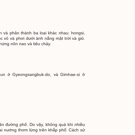
 và phân thành ba loại khác nhau: hongsi,
 vỏ và phơi dưới ánh nắng mặt trời và gió.
chứng nôn nao và tiêu chảy.
gun ở Gyeongsangbuk-do, và Gimhae-si ở
ăn đường phố. Do vậy, không quá khi nhiều
hoai nướng thơm lừng trên khắp phố. Cách sử