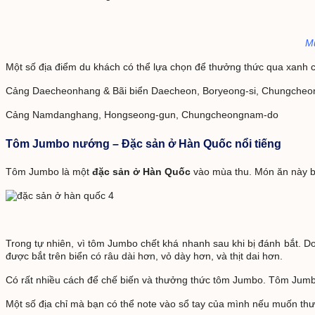
Mù
Một số địa điểm du khách có thể lựa chọn để thưởng thức qua xanh 
Cảng Daecheonhang & Bãi biển Daecheon, Boryeong-si, Chungche
Cảng Namdanghang, Hongseong-gun, Chungcheongnam-do
Tôm Jumbo nướng – Đặc sản ở Hàn Quốc nổi tiếng
Tôm Jumbo là một
đặc sản ở Hàn Quốc
vào mùa thu. Món ăn này b
Trong tự nhiên, vì tôm Jumbo chết khá nhanh sau khi bị đánh bắt. Do đ
được bắt trên biển có râu dài hơn, vỏ dày hơn, và thịt dai hơn.
Có rất nhiều cách để chế biến và thưởng thức tôm Jumbo. Tôm Jumbo
Một số địa chỉ mà bạn có thể note vào sổ tay của mình nếu muốn t