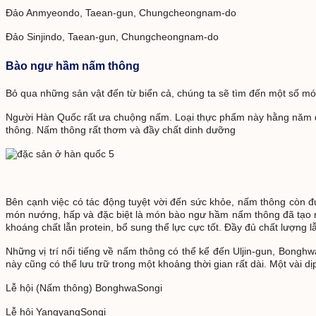
Đảo Anmyeondo, Taean-gun, Chungcheongnam-do
Đảo Sinjindo, Taean-gun, Chungcheongnam-do
Bào ngư hầm nấm thông
Bỏ qua những sản vật đến từ biển cả, chúng ta sẽ tìm đến một số m
Người Hàn Quốc rất ưa chuộng nấm. Loại thực phẩm này hằng năm đạt số
thông. Nấm thông rất thơm và đầy chất dinh dưỡng
Bên cạnh việc có tác động tuyệt vời đến sức khỏe, nấm thông còn
món nướng, hấp và đặc biệt là món bào ngư hầm nấm thông đã tạo 
khoáng chất lẫn protein, bổ sung thể lực cực tốt. Đầy đủ chất lượn
Những vị trí nổi tiếng về nấm thông có thể kể đến Uljin-gun, Bo
này cũng có thể lưu trữ trong một khoảng thời gian rất dài. Một và
Lễ hội (Nấm thông) BonghwaSongi
Lễ hội YangyangSongi