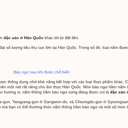
ón
đặc sản ở Hàn Quốc
khác tới từ đất liền:
 lượng tiêu thụ cực lớn tại Hàn Quốc. Trong số đó, loại nấm được yêu
Bào ngư sau khi được chế biến
 được thông dụng nhờ khả năng kết hợp với các loại thực phẩm khác.
nên một nét rất riêng cho ẩm thực Hàn Quốc. Món bào ngư hầm nấm t
g lẫn hương vị, nấm thông hầm bào ngư xứng đáng được coi là
đặc sản 
nghwa-gun, Yangyang-gun ở Gangwon-do, và Cheongdo-gun ở Gyeongsan
i dịp mà bạn có thể thưởng thức nấm thông hầm bào ngư và một số món 