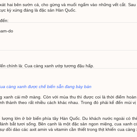
à xát hai bên sườn cá, cho gừng và muối ngấm vào những vết cắt. Sau
, cực kỳ xứng đáng là đặc sản Hàn Quốc.
 đến:
anam-do
ến chính là: Cua càng xanh ướp tương đậu hấp.
ua càng xanh được chế biến sẵn đang bày bán
 xanh cái mỡ màng. Còn với mùa thu thì được coi là thời điểm hoà
nh thành theo rất nhiều cách khác nhau. Trong đó phải kể đến mùi vị
 lượng lớn ở bờ biển phía tây Hàn Quốc. Du khách nước ngoài có t
h bắt tươi sống. Bên cạnh là một đặc sản ngon miệng, cua xanh có n
 dồi dào các axit amin và vitamin cần thiết trong thịt khiến cua càng x