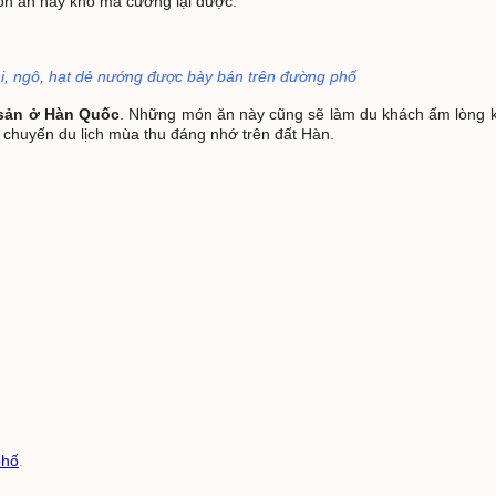
ón ăn này khó mà cưỡng lại được.
i, ngô, hạt dẻ nướng được bày bán trên đường phố
sản ở Hàn Quốc
. Những món ăn này cũng sẽ làm du khách ấm lòng k
 chuyến du lịch mùa thu đáng nhớ trên đất Hàn.
phố
.