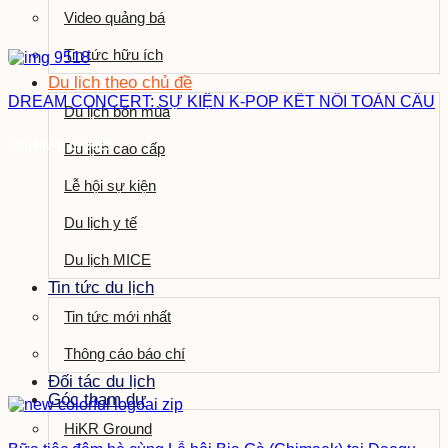
Video quảng bá
Tin tức hữu ích
Du lịch theo chủ đề
DREAM CONCERT: SỰ KIỆN K-POP KẾT NỐI TOÀN CẦU
Du lịch bốn mùa
10 Tháng 5, 2023
Du lịch cao cấp
Lễ hội sự kiện
Du lịch y tế
Du lịch MICE
Tin tức du lịch
Tin tức mới nhất
Thông cáo báo chí
Đối tác du lịch
Góc tham dự
HiKR Ground