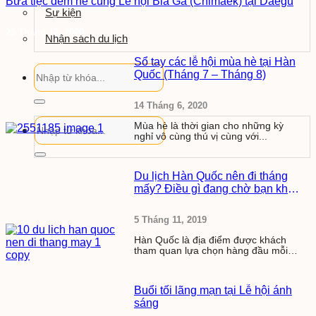
Bữa tiệc đêm hè cùng Lễ hội Bia Gà (Chimaek) tại Daegu
Sự kiện
23 Tháng 12, 2020
Nhận sách du lịch
Sổ tay các lễ hội mùa hè tại Hàn
Quốc (Tháng 7 – Tháng 8)
14 Tháng 6, 2020
Mùa hè là thời gian cho những kỳ
nghỉ vô cùng thú vị cùng với...
Du lịch Hàn Quốc nên đi tháng
mấy? Điều gì đang chờ bạn khám
phá ở xứ sở Kim Chi
5 Tháng 11, 2019
Hàn Quốc là địa điểm được khách
tham quan lựa chọn hàng đầu mỗi
khi...
Buổi tối lãng mạn tại Lễ hội ánh
sáng