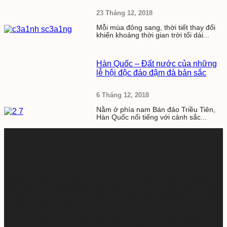
23 Tháng 12, 2018
Mỗi mùa đông sang, thời tiết thay đổi
khiến khoảng thời gian trời tối dài...
Hàn Quốc – Đất nước của những
lễ hội độc đáo đậm đà bản sắc
6 Tháng 12, 2018
Nằm ở phía nam Bán đảo Triều Tiên,
Hàn Quốc nổi tiếng với cảnh sắc...
Domain
visitkorea.org.vn
là tên miền có tuổi đời hơn 12 năm,
từng được sử dụng chính thức bởi
Tổng cục Du lịch Hàn Quốc
tại Việt Nam (KTO)
– cơ quan trực thuộc Bộ Văn hóa, Thể thao
và Du lịch Hàn Quốc.
Tuy nhiên, do đơn vị chủ quản không tiếp tục gia hạn và phát triển