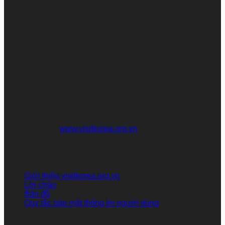
tên miền này, hiện tại domain đã được
CÔNG TY TNHH WE
COOPERATION
tiếp nhận và sử dụng nhằm phát triển các nội
dung liên quan đến du lịch
CÔNG TY TNHH WE COOPERATION
Địa chỉ:
136/24C Vạn Kiếp, Phường 3, Quận Bình
Thạnh, TP. Hồ Chí Minh, Việt Nam
Mã số thuế:
0317469915
Điện thoại:
0901 883 999
Giấy phép lữ hành:
79-1618/2023
Email:
info@visitkorea.org.vn
Website:
www.visitkorea.org.vn
Thông tin chung
Giới thiệu visitkorea.org.vn
Lời chào
Bản đồ
Quy tắc bảo mật thông tin người dùng