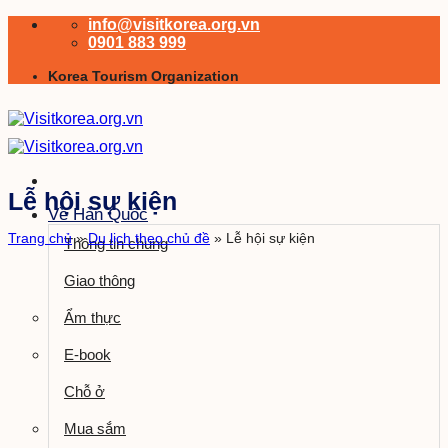
Bỏ
info@visitkorea.org.vn
qua
0901 883 999
nội
Korea Tourism Organization
dung
Lễ hội sự kiện
Về Hàn Quốc
Trang chủ
»
Du lịch theo chủ đề
»
Lễ hội sự kiện
Thông tin chung
Giao thông
Ẩm thực
E-book
Chỗ ở
Mua sắm