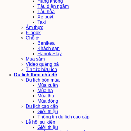
Hàng không
Tàu điện ngầm
Tàu hỏa
Xe buýt
Taxi
Ẩm thực
E-book
Chỗ ở
Benikea
Khách sạn
Hanok Stay
Mua sắm
Video quảng bá
Tin tức hữu ích
Du lịch theo chủ đề
Du lịch bốn mùa
Mùa xuân
Mùa hạ
Mùa thu
Mùa đông
Du lịch cao cấp
Giới thiệu
Thông tin du lịch cao cấp
Lễ hội sự kiện
Giới thiệu