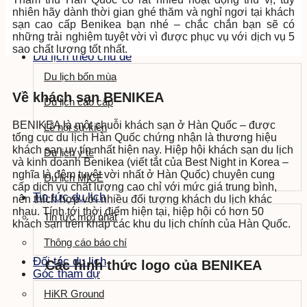
nhiên hãy dành thời gian ghé thăm và nghỉ ngơi tại khách
Video quảng bá
sạn cao cấp Benikea bạn nhé – chắc chắn bạn sẽ có
những trải nghiệm tuyệt vời vì được phục vụ với dịch vụ 5
Tin tức hữu ích
sao chất lượng tốt nhất.
Du lịch theo chủ đề
Du lịch bốn mùa
Về khách sạn BENIKEA
Du lịch cao cấp
BENIKEA là một chuỗi khách sạn ở Hàn Quốc – được
Lễ hội sự kiện
tổng cục du lịch Hàn Quốc chứng nhận là thương hiệu
khách sạn uy tín nhất hiện nay. Hiệp hội khách sạn du lịch
Du lịch y tế
và kinh doanh Benikea (viết tắt của Best Night in Korea –
nghĩa là đêm tuyệt vời nhất ở Hàn Quốc) chuyên cung
Du lịch MICE
cấp dịch vụ chất lượng cao chỉ với mức giá trung bình,
Tin tức du lịch
nên thích hợp với nhiều đối tượng khách du lịch khác
nhau. Tính tới thời điểm hiện tại, hiệp hội có hơn 50
Tin tức mới nhất
khách sạn trên khắp các khu du lịch chính của Hàn Quốc.
Thông cáo báo chí
Đối tác du lịch
Các hình thức logo của BENIKEA
Góc tham dự
HiKR Ground