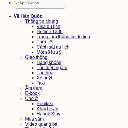
Về Hàn Quốc
Thông tin chung
Visa du lịch
Hotline 1330
Trung tâm thông tin du lịch
Thời tiết
Cảnh sát du lịch
Một số lưu ý
Giao thông
Hàng không
Tàu điện ngầm
Tàu hỏa
Xe buýt
Taxi
Ẩm thực
E-book
Chỗ ở
Benikea
Khách sạn
Hanok Stay
Mua sắm
Video quảng bá