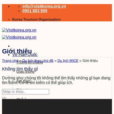
Bỏ
info@visitkorea.org.vn
qua
0901 883 999
nội
Korea Tourism Organization
dung
Giới thiệu
Về Hàn Quốc
Trang chủ
»
Du lịch theo chủ đề
»
Du lịch MICE
»
Giới thiệu
Thông tin chung
Không tìm thấy gì
Giao thông
Dường như chúng tôi không thể tìm thấy những gì bạn đang
Ẩm thực
tìm kiếm. Có lẽ tìm kiếm có thể giúp ích.
E-book
Chỗ ở
Mua sắm