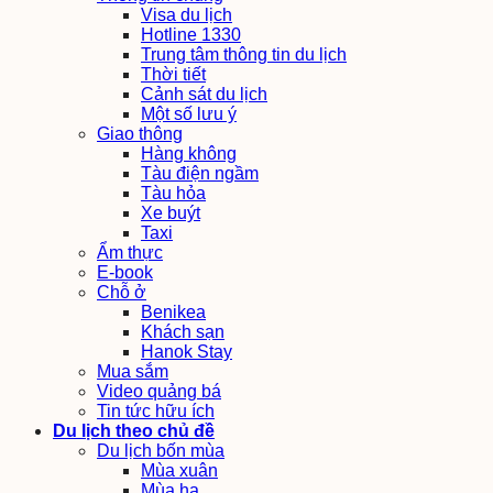
Visa du lịch
Hotline 1330
Trung tâm thông tin du lịch
Thời tiết
Cảnh sát du lịch
Một số lưu ý
Giao thông
Hàng không
Tàu điện ngầm
Tàu hỏa
Xe buýt
Taxi
Ẩm thực
E-book
Chỗ ở
Benikea
Khách sạn
Hanok Stay
Mua sắm
Video quảng bá
Tin tức hữu ích
Du lịch theo chủ đề
Du lịch bốn mùa
Mùa xuân
Mùa hạ