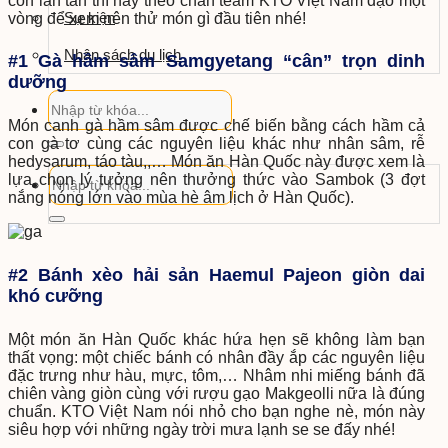
còn lăn tăn thì hãy theo chân team KTO Việt Nam dạo một
Sự kiện
vòng để xem nên thử món gì đầu tiên nhé!
Nhận sách du lịch
#1 Gà hầm sâm Samgyetang “cân” trọn dinh
dưỡng
Món canh gà hầm sâm được chế biến bằng cách hầm cả
con gà tơ cùng các nguyên liệu khác như nhân sâm, rễ
hedysarum, táo tàu,,… Món ăn Hàn Quốc này được xem là
lựa chọn lý tưởng nên thưởng thức vào Sambok (3 đợt
nắng nóng lớn vào mùa hè âm lịch ở Hàn Quốc).
#2 Bánh xèo hải sản
Haemul Pajeon giòn dai
khó cưỡng
Một món ăn Hàn Quốc khác hứa hẹn sẽ không làm bạn
thất vọng: một chiếc bánh có nhân đầy ắp các nguyên liệu
đặc trưng như hàu, mực, tôm,… Nhâm nhi miếng bánh đã
chiên vàng giòn cùng với rượu gạo Makgeolli nữa là đúng
chuẩn.
KTO Việt Nam
nói nhỏ cho bạn nghe nè, món này
siêu hợp với những ngày trời mưa lạnh se se đấy nhé!