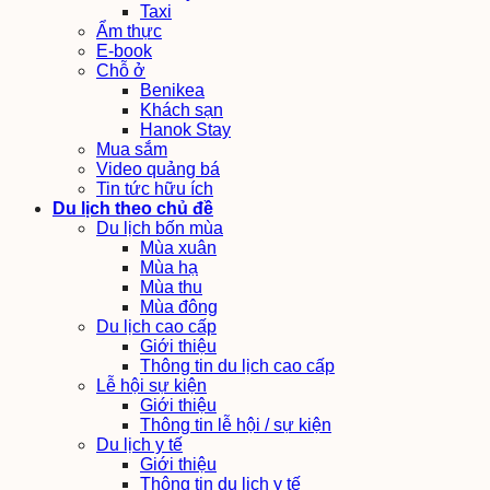
Taxi
Ẩm thực
E-book
Chỗ ở
Benikea
Khách sạn
Hanok Stay
Mua sắm
Video quảng bá
Tin tức hữu ích
Du lịch theo chủ đề
Du lịch bốn mùa
Mùa xuân
Mùa hạ
Mùa thu
Mùa đông
Du lịch cao cấp
Giới thiệu
Thông tin du lịch cao cấp
Lễ hội sự kiện
Giới thiệu
Thông tin lễ hội / sự kiện
Du lịch y tế
Giới thiệu
Thông tin du lịch y tế