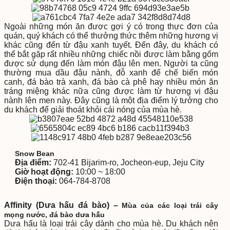
Ngoài những món ăn được gợi ý có trong thực đơn của
quán, quý khách có thể thưởng thức thêm những hương vị
khác cũng đến từ đậu xanh tuyết. Đến đây, du khách có
thể bắt gặp rất nhiều những chiếc nồi được làm bằng gốm
được sử dụng đến làm món đậu lên men. Người ta cũng
thường mua dầu đậu nành, đỗ xanh để chế biến món
canh, đá bào trà xanh, đá bào cà phê hay nhiều món ăn
tráng miệng khác nữa cũng được làm từ hương vị đậu
nành lên men này. Đây cũng là một địa điểm lý tưởng cho
du khách để giải thoát khỏi cái nóng của mùa hè.
Snow Bean
Địa điểm:
702-41 Bijarim-ro, Jocheon-eup, Jeju City
Giờ hoạt động:
10:00 ~ 18:00
Điện thoại:
064-784-8708
Affinity (Dưa hấu đá bào) –
Mùa của các loại trái cây
mọng nước, đá bào dưa hấu
Dưa hấu là loại trái cây dành cho mùa hè. Du khách nên