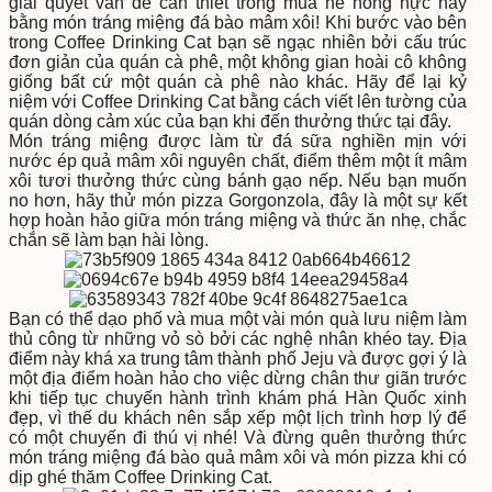
giải quyết vấn đề cần thiết trong mùa hè nóng nực này
bằng món tráng miệng đá bào mâm xôi! Khi bước vào bên
trong Coffee Drinking Cat bạn sẽ ngạc nhiên bởi cấu trúc
đơn giản của quán cà phê, một không gian hoài cô không
giống bất cứ một quán cà phê nào khác. Hãy để lại kỷ
niệm với Coffee Drinking Cat bằng cách viết lên tường của
quán dòng cảm xúc của bạn khi đến thưởng thức tại đây.
Món tráng miệng được làm từ đá sữa nghiền mịn với
nước ép quả mâm xôi nguyên chất, điểm thêm một ít mâm
xôi tươi thưởng thức cùng bánh gạo nếp. Nếu bạn muốn
no hơn, hãy thử món pizza Gorgonzola, đây là một sự kết
hợp hoàn hảo giữa món tráng miệng và thức ăn nhẹ, chắc
chắn sẽ làm bạn hài lòng.
Bạn có thể dạo phố và mua một vài món quà lưu niệm làm
thủ công từ những vỏ sò bởi các nghệ nhân khéo tay. Địa
điểm này khá xa trung tâm thành phố Jeju và được gợi ý là
một địa điểm hoàn hảo cho việc dừng chân thư giãn trước
khi tiếp tục chuyến hành trình khám phá Hàn Quốc xinh
đẹp, vì thế du khách nên sắp xếp một lịch trình hơp lý để
có một chuyến đi thú vị nhé! Và đừng quên thưởng thức
món tráng miệng đá bào quả mâm xôi và món pizza khi có
dịp ghé thăm Coffee Drinking Cat.