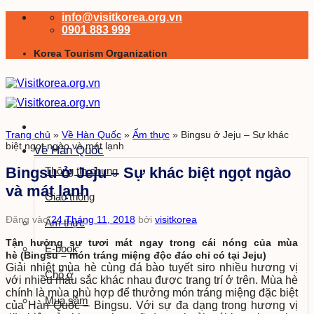
Bỏ
info@visitkorea.org.vn
qua
0901 883 999
nội
Korea Tourism Organization
dung
Trang chủ
»
Về Hàn Quốc
»
Ẩm thực
»
Bingsu ở Jeju – Sự khác
biệt ngọt ngào và mát lạnh
Về Hàn Quốc
Bingsu ở Jeju – Sự khác biệt ngọt ngào
Thông tin chung
và mát lạnh
Giao thông
Đăng vào
24 Tháng 11, 2018
bởi
visitkorea
Ẩm thực
Tận hưởng sự tươi mát ngay trong cái nóng của mùa
E-book
hè (Bingsu – món tráng miệng độc đáo chỉ có tại Jeju)
Giải nhiệt mùa hè cùng đá bào tuyết siro nhiều hương vị
Chỗ ở
với nhiều màu sắc khác nhau được trang trí ở trên. Mùa hè
chính là mùa phù hợp để thưởng món tráng miệng đặc biệt
Mua sắm
của Hàn Quốc – Bingsu. Với sự đa dạng trong hương vị