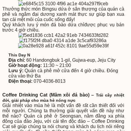
Thưởng thức món Bingsu dứa ở sân thượng của quán cà
phê và ngắm đại dương xanh mát thực sự giúp bạn xua
tan cái mệt mỏi của cuốc sống đấy!
Quý khách lưu ý món đá bào dứa chỉđược phục vụ bán
trước 4 giờ chiều.
This Day N
Địa chỉ:
60 Handongbuk 1-gil, Gujwa-eup, Jeju City
Giờ hoạt động:
11:30 ~ 21:00
Lưu ý:
Quán cà phê mở cửa đến 4 giờ chiều. Đóng
cửa vào thứ Ba
Điện thoại:
070-4036-8013
Coffee Drinking Cat (Mâm xôi đá bào) –
Trái cây nhiệt
đới, giải pháp cho mùa hè nóng nực
Giải nhiệt vào mùa hè là một vấn đề rất cần thiết đối với
mỗi người. Chúng ta thường giải quyết vấn đề này như
thế nào? Quán cà phê ở Seongsan, nằm đằng xa phía
đông của đảo Jeju, với cái tên độc đáo – Coffee Drinking
Cat sẽ giúp chúng ta nói chung và khách du lịch nói riêng