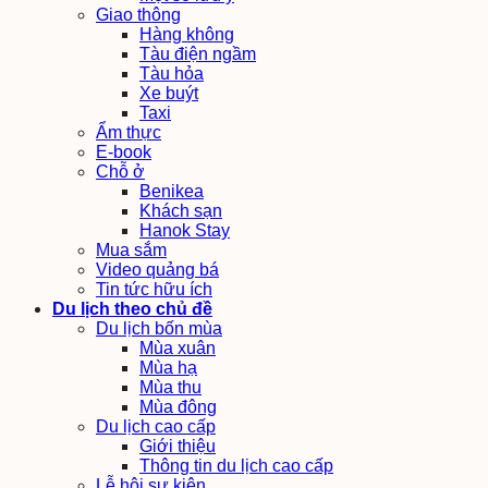
Giao thông
Hàng không
Tàu điện ngầm
Tàu hỏa
Xe buýt
Taxi
Ẩm thực
E-book
Chỗ ở
Benikea
Khách sạn
Hanok Stay
Mua sắm
Video quảng bá
Tin tức hữu ích
Du lịch theo chủ đề
Du lịch bốn mùa
Mùa xuân
Mùa hạ
Mùa thu
Mùa đông
Du lịch cao cấp
Giới thiệu
Thông tin du lịch cao cấp
Lễ hội sự kiện