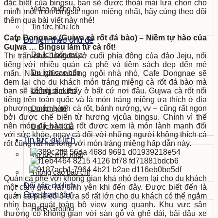
đặc biệt của bingsu, bạn sẽ được thoải mái lựa chọn cho
Video quảng bá
mình một món bingsu ngon miệng nhất, hãy cùng theo dõi
thêm qua bài viết này nhé!
Tin tức hữu ích
Cafe Dongnae (Gujwa cà rốt đá bào) –
Niềm tự hào của
Du lịch theo chủ đề
Gujwa … Bingsu làm từ cà rốt!
Du lịch bốn mùa
Thị trấn nhỏ Jongdal, ở cuối phía đông của đảo Jeju, nổi
tiếng với nhiều quán cà phê và tiệm sách đẹp đến mê
Du lịch cao cấp
mẩn. Nằm giữa những ngôi nhà nhỏ, Cafe Dongnae sẽ
đem lại cho du khách món tráng miệng cà rốt đá bào mà
Lễ hội sự kiện
bạn sẽ không tìm thấy ở bất cứ nơi đâu. Gujwa cà rốt nổi
tiếng trên toàn quốc và là món tráng miệng ưa thích ở địa
phương, món bánh cà rốt, bánh nướng, vv – cũng rất ngon
Du lịch y tế
bởi được chế biến từ hương vịcủa bingsu. Chính vì thế
nên món đá bào cà rốt được xem là món lành mạnh đối
Du lịch MICE
với sức khỏe, ngay cả đối với những người không thích cà
Tin tức du lịch
rốt cũng rất hài lòng với món tráng miệng hấp dẫn này.
Tin tức mới nhất
Thông cáo báo chí
Quán cà phê với không gian khá nhỏ đem lại cho du khách
Đối tác du lịch
một cảm giác rất bình yên khi đến đây. Được biết đến là
Góc tham dự
quán cà phê có ô cửa sổ rất lớn cho du khách có thể ngắm
nhìn bao quát toàn bộ view xung quanh. Khu vực sân
HiKR Ground
thượng có không gian với sàn gỗ và ghế dài, bãi đậu xe