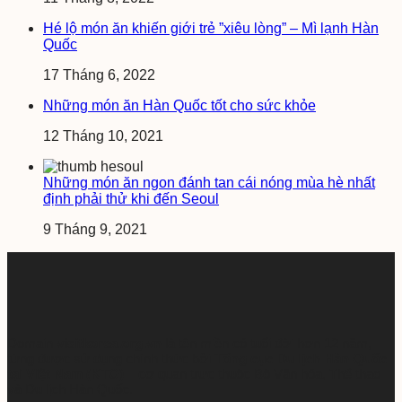
Hé lộ món ăn khiến giới trẻ ”xiêu lòng” – Mì lạnh Hàn
Quốc
17 Tháng 6, 2022
Những món ăn Hàn Quốc tốt cho sức khỏe
12 Tháng 10, 2021
Những món ăn ngon đánh tan cái nóng mùa hè nhất
định phải thử khi đến Seoul
9 Tháng 9, 2021
Domain
visitkorea.org.vn
là tên miền có tuổi đời hơn 12 năm,
từng được sử dụng chính thức bởi
Tổng cục Du lịch Hàn Quốc
tại Việt Nam (KTO)
– cơ quan trực thuộc Bộ Văn hóa, Thể thao
và Du lịch Hàn Quốc.