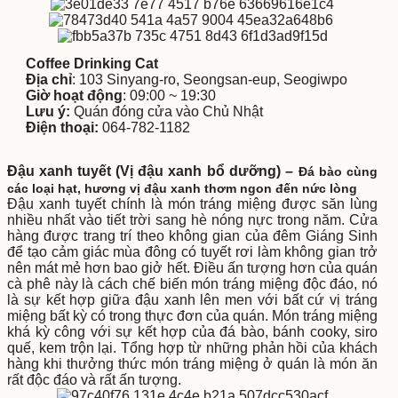
Coffee Drinking Cat
Địa chỉ
: 103 Sinyang-ro, Seongsan-eup, Seogiwpo
Giờ hoạt động
: 09:00 ~ 19:30
Lưu ý:
Quán đóng cửa vào Chủ Nhật
Điện thoại:
064-782-1182
Đậu xanh tuyết (Vị đậu xanh bổ dưỡng) –
Đá bào cùng
các loại hạt, hương vị đậu xanh thơm ngon đến nức lòng
Đậu xanh tuyết chính là món tráng miệng được săn lùng
nhiều nhất vào tiết trời sang hè nóng nực trong năm. Cửa
hàng được trang trí theo không gian của đêm Giáng Sinh
để tạo cảm giác mùa đông có tuyết rơi làm không gian trở
nên mát mẻ hơn bao giở hết. Điều ấn tượng hơn của quán
cà phê này là cách chế biến món tráng miệng độc đáo, nó
là sự kết hợp giữa đậu xanh lên men với bất cứ vị tráng
miệng bất kỳ có trong thực đơn của quán. Món tráng miệng
khá kỳ công với sự kết hợp của đá bào, bánh cooky, siro
quế, kem trộn lại. Tổng hợp từ những phản hồi của khách
hàng khi thưởng thức món tráng miệng ở quán là món ăn
rất độc đáo và rất ấn tượng.