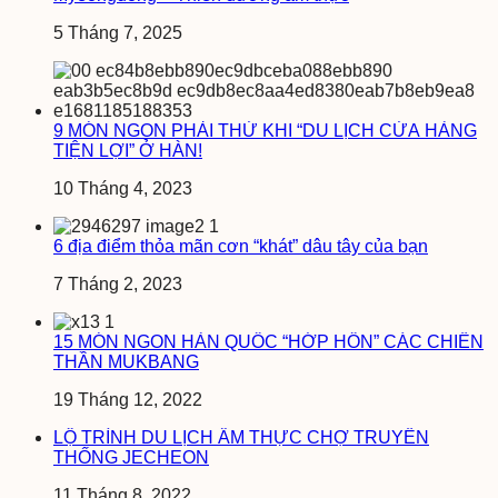
5 Tháng 7, 2025
9 MÓN NGON PHẢI THỬ KHI “DU LỊCH CỬA HÀNG
TIỆN LỢI” Ở HÀN!
10 Tháng 4, 2023
6 địa điểm thỏa mãn cơn “khát” dâu tây của bạn
7 Tháng 2, 2023
15 MÓN NGON HÀN QUỐC “HỚP HỒN” CÁC CHIẾN
THẦN MUKBANG
19 Tháng 12, 2022
LỘ TRÌNH DU LỊCH ẨM THỰC CHỢ TRUYỀN
THỐNG JECHEON
11 Tháng 8, 2022