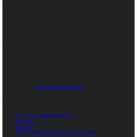
Tuy nhiên, do đơn vị chủ quản không tiếp tục gia hạn và phát triển
tên miền này, hiện tại domain đã được
CÔNG TY TNHH WE
COOPERATION
tiếp nhận và sử dụng nhằm phát triển các nội
dung liên quan đến du lịch
CÔNG TY TNHH WE COOPERATION
Địa chỉ:
136/24C Vạn Kiếp, Phường 3, Quận Bình
Thạnh, TP. Hồ Chí Minh, Việt Nam
Mã số thuế:
0317469915
Điện thoại:
0901 883 999
Giấy phép lữ hành:
79-1618/2023
Email:
info@visitkorea.org.vn
Website:
www.visitkorea.org.vn
Thông tin chung
Giới thiệu visitkorea.org.vn
Lời chào
Bản đồ
Quy tắc bảo mật thông tin người dùng