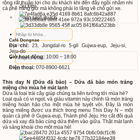
rộng rất thuận lợi cho du khách khi đến đây ngồi nhâm nhi
Sự kiện
cà phê hàng giờ mà không phải lo lắng về chỗ gửi xe.
Nhận sách du lịch
Café Dongnae
Địa chỉ:
23, Jongdal-ro 5-gil Gujwa-eup, Jeju-si,
Jeju-do
Giờ hoạt động:
10:00 ~ 18:00
Điện thoại:
070-8900-6621
This day N (Dứa đá bào) – Dứa đá bào món tráng
miệng cho mùa hè mát lạnh
Dứa là loại trái cây giúp chúng ta liên tưởng tới mùa hè?
Loại quả có vị ngọt, và giàu vitamin này chính là món tráng
miệng hoàn hảo cho một mùa hè tuyệt vời. Đây là món
tráng miệng được ưa thích trong menu This Day N – một
quán cà phê ở Gujwa-eup, Thành phố Jeju. Họ cắt đôi quả
dứa và xay đá bào cùng dứa thêm vào giữa. Thật mát lạnh
và sảng khoái cho một mùa hè!