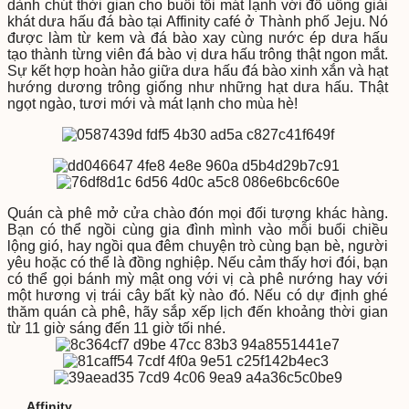
dành chút thời gian cho buổi tối mát lạnh với đồ uống giải
khát dưa hấu đá bào tại Affinity café ở Thành phố Jeju. Nó
được làm từ kem và đá bào xay cùng nước ép dưa hấu
tạo thành từng viên đá bào vị dưa hấu trông thật ngon mắt.
Sự kết hợp hoàn hảo giữa dưa hấu đá bào xinh xắn và hạt
hướng dương trông giống như những hạt dưa hấu. Thật
ngọt ngào, tươi mới và mát lạnh cho mùa hè!
Quán cà phê mở cửa chào đón mọi đối tượng khác hàng.
Bạn có thể ngồi cùng gia đình mình vào mỗi buổi chiều
lộng gió, hay ngồi qua đêm chuyện trò cùng bạn bè, người
yêu hoặc có thể là đồng nghiệp. Nếu cảm thấy hơi đói, bạn
có thể gọi bánh mỳ mật ong với vị cà phê nướng hay với
một hương vị trái cây bất kỳ nào đó. Nếu có dự định ghé
thăm quán cà phê, hãy sắp xếp lịch đến khoảng thời gian
từ 11 giờ sáng đến 11 giờ tối nhé.
Affinity