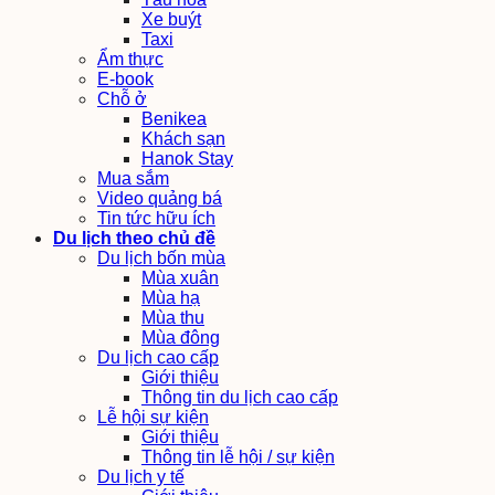
Xe buýt
Taxi
Ẩm thực
E-book
Chỗ ở
Benikea
Khách sạn
Hanok Stay
Mua sắm
Video quảng bá
Tin tức hữu ích
Du lịch theo chủ đề
Du lịch bốn mùa
Mùa xuân
Mùa hạ
Mùa thu
Mùa đông
Du lịch cao cấp
Giới thiệu
Thông tin du lịch cao cấp
Lễ hội sự kiện
Giới thiệu
Thông tin lễ hội / sự kiện
Du lịch y tế