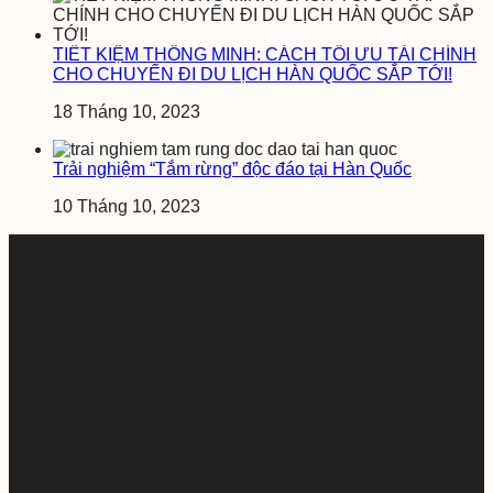
TIẾT KIỆM THÔNG MINH: CÁCH TỐI ƯU TÀI CHÍNH
CHO CHUYẾN ĐI DU LỊCH HÀN QUỐC SẮP TỚI!
18 Tháng 10, 2023
Trải nghiệm “Tắm rừng” độc đáo tại Hàn Quốc
10 Tháng 10, 2023
Domain
visitkorea.org.vn
là tên miền có tuổi đời hơn 12 năm,
từng được sử dụng chính thức bởi
Tổng cục Du lịch Hàn Quốc
tại Việt Nam (KTO)
– cơ quan trực thuộc Bộ Văn hóa, Thể thao
và Du lịch Hàn Quốc.
Tuy nhiên, do đơn vị chủ quản không tiếp tục gia hạn và phát triển
tên miền này, hiện tại domain đã được
CÔNG TY TNHH WE
COOPERATION
tiếp nhận và sử dụng nhằm phát triển các nội