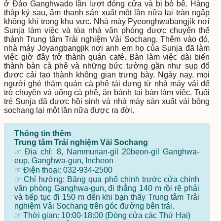
ở Đảo Ganghwado lần lượt đóng cửa và bị bỏ bê. Hàng
thập kỷ sau, âm thanh sản xuất một lần nữa lại tràn ngập
không khí trong khu vực. Nhà máy Pyeonghwabangjik nơi
Sunja làm việc và tòa nhà văn phòng được chuyển thể
thành Trung tâm Trải nghiệm Vải Sochang. Thêm vào đó,
nhà máy Joyangbangjik nơi anh em họ của Sunja đã làm
việc giờ đây trở thành quán café. Bàn làm việc dài biến
thành bàn cà phê và những bức tường gần như sụp đổ
được cải tạo thành không gian trưng bày. Ngày nay, mọi
người ghé thăm quán cà phê tái dựng từ nhà máy vải để
trò chuyện và uống cà phê, ăn bánh tại bàn làm việc. Tuổi
trẻ Sunja đã được hồi sinh và nhà máy sản xuất vải bông
sochang lại một lần nữa được ra đời.
Thông tin thêm
Trung tâm Trải nghiệm Vải Sochang
☞ Địa chỉ: 8, Nammunan-gil 20beon-gil Ganghwa-
eup, Ganghwa-gun, Incheon
☞ Điện thoại: 032-934-2500
☞ Chỉ hướng: Băng qua phố chính trước cửa chính
văn phòng Ganghwa-gun, đi thẳng 140 m rồi rẽ phải
và tiếp tục đi 150 m đến khi bạn thấy Trung tâm Trải
nghiệm Vải Sochang trên góc đường bên trái.
☞ Thời gian: 10:00-18:00 (Đóng cửa các Thứ Hai)