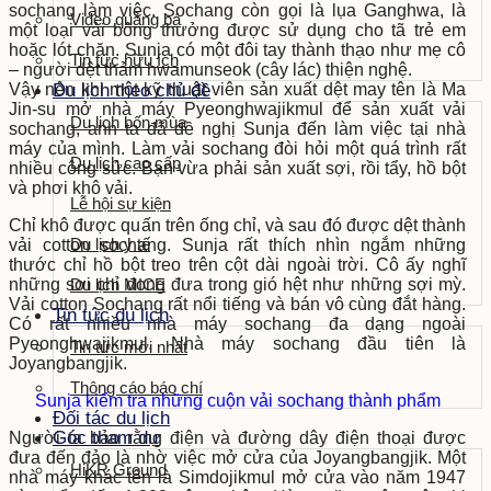
sochang làm việc. Sochang còn gọi là lụa Ganghwa, là
Video quảng bá
một loại vải bông thưởng được sử dụng cho tã trẻ em
hoặc lót chăn. Sunja có một đôi tay thành thạo như mẹ cô
Tin tức hữu ích
– người dệt thảm hwamunseok (cây lác) thiện nghệ.
Vậy nên khi một kỹ thuật viên sản xuất dệt may tên là Ma
Du lịch theo chủ đề
Jin-su mở nhà máy Pyeonghwajikmul để sản xuất vải
Du lịch bốn mùa
sochang, anh ta đã đề nghị Sunja đến làm việc tại nhà
máy của mình. Làm vải sochang đòi hỏi một quá trình rất
Du lịch cao cấp
nhiều công sức. Bạn vừa phải sản xuất sợi, rồi tẩy, hồ bột
và phơi khô vải.
Lễ hội sự kiện
Chỉ khô được quấn trên ống chỉ, và sau đó được dệt thành
Du lịch y tế
vải cotton sochang. Sunja rất thích nhìn ngắm những
thước chỉ hồ bột treo trên cột dài ngoài trời. Cô ấy nghĩ
những sợi chỉ đong đưa trong gió hệt như những sợi mỳ.
Du lịch MICE
Vải cotton Sochang rất nổi tiếng và bán vô cùng đắt hàng.
Tin tức du lịch
Có rất nhiều nhà máy sochang đa dạng ngoài
Pyeonghwajikmul. Nhà máy sochang đầu tiên là
Tin tức mới nhất
Joyangbangjik.
Thông cáo báo chí
Sunja kiểm tra những cuộn vải sochang thành phẩm
Đối tác du lịch
Góc tham dự
Người ta bảo rằng điện và đường dây điện thoại được
đưa đến đảo là nhờ việc mở cửa của Joyangbangjik. Một
HiKR Ground
nhà máy khác tên là Simdojikmul mở cửa vào năm 1947