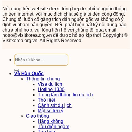
Nội dung trên website được tổng hợp từ nhiều nguồn thông
tin trên internet, với mục đích chia sẻ giá trị đến cộng đồng.
Chúng tôi luôn cố gắng trích dẫn nguồn gốc và không có ý
định vi phạm bản quyền. Nếu phát hiện bất kỳ nội dung nào
chưa phù hợp, vui lòng liên hệ với chúng tôi qua email
hotro@visitkorea.org.vn để được hỗ trợ kịp thời.Copyright ©
Visitkorea.org.vn. All Rights Reserved.
Về Hàn Quốc
Thông tin chung
Visa du lịch
Hotline 1330
Trung tâm thông tin du lịch
Thời tiết
Cảnh sát du lịch
Một số lưu ý
Giao thông
Hàng không
Tàu điện ngầm
Tàu hỏa