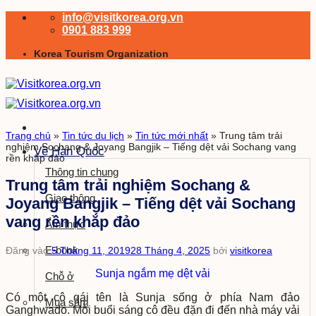
Bỏ
info@visitkorea.org.vn
qua
0901 883 999
nội
Korea Tourism Organization
dung
Trang chủ
»
Tin tức du lịch
»
Tin tức mới nhất
»
Trung tâm trải
nghiệm Sochang & Joyang Bangjik – Tiếng dệt vải Sochang vang
Về Hàn Quốc
rền khắp đảo
Thông tin chung
Trung tâm trải nghiệm Sochang &
Giao thông
Joyang Bangjik – Tiếng dệt vải Sochang
vang rền khắp đảo
Ẩm thực
E-book
Đăng vào
5 Tháng 11, 2019
28 Tháng 4, 2025
bởi
visitkorea
Sunja ngắm mẹ dệt vải
Chỗ ở
Có một cô gái tên là Sunja sống ở phía Nam đảo
Mua sắm
Ganghwado. Mỗi buổi sáng cô đều đặn đi đến nhà máy vải