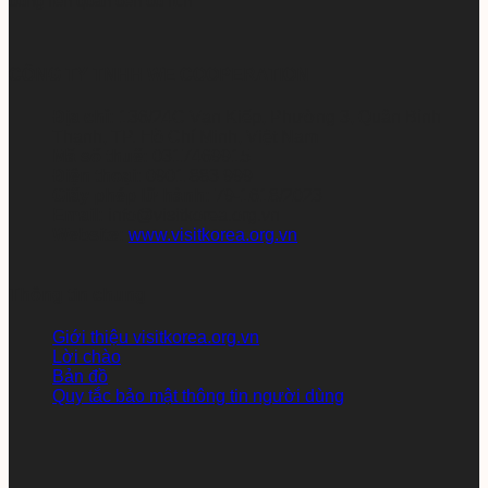
dung liên quan đến du lịch
CÔNG TY TNHH WE COOPERATION
Địa chỉ:
136/24C Vạn Kiếp, Phường 3, Quận Bình
Thạnh, TP. Hồ Chí Minh, Việt Nam
Mã số thuế:
0317469915
Điện thoại:
0901 883 999
Giấy phép lữ hành:
79-1618/2023
Email:
info@visitkorea.org.vn
Website:
www.visitkorea.org.vn
Thông tin chung
Giới thiệu visitkorea.org.vn
Lời chào
Bản đồ
Quy tắc bảo mật thông tin người dùng