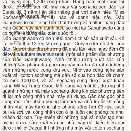
và tuyển đến 1,200 công nhân. Hàng năm một cuộc thi
Sự kiện
được tổ chức trên 60 nhà máy vải sochang trên đảo, và
Sunja đã 3 năm liên tiếp thắng giải với danh hiệu “Miss
Nhận sách du lịch
Sochang.” Sunja rất tự hào về danh hiệu này. Đảo
Ganghwado nổi tiếng bởi chất lượng vải cotton hàng đầu
Hàn Quốc, vậy nên danh hiệu số một tại Ganghawdo cũng
có nghĩa là đứng đầu toàn quốc rồi.
Đảo Ganghwado có hơn 800 năm lịch sử sản xuất vải. Kể
từ thế kỷ thứ 13 khi Vương quốc Goryeo dời đô đến hòn
đảo. Người dân địa phương đã phải làm việc ngày đêm để
dệt vải và thảm hwamunseok (một sản phẩm địa phương
của Đảo Ganghwado). Nhờ chất lượng xuất sắc của
những sản phẩm địa phương này mà họ đã rất nổi tiếng
trên những nước trong khu vực. Nhờ vào công nghệ sản
xuất vải cotton sochang mà dân số của hòn đảo đã chạm
tới mốc 100,000, và vải sochang cũng được xuất khẩu
sang Mỹ và Trung Quốc. Mỗi sáng và mỗi tối, đường phố
quanh những nhà máy sochang đông kín các phương tiện
đi lại mà công nhân nhà máy sử dụng. Gần các góc phố
cũng mọc lên nhiều phòng tắm hơi và nhà trọ từ khi công
nhân nhà máy thường ghé phòng xông hơi để rửa sạch
bụi và sợi, vài công nhân còn ở lại luôn các phòng trọ như
khách dài hạn. Tuy nhiên khi những loại vải nhân tạo như
nylon được sản xuất và các nhà máy dệt kiểu hiện đại
được mở ở Daegu thì những nhà máy vải cotton sochang