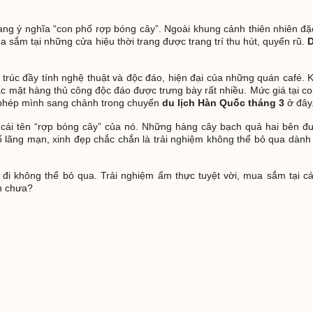
ng ý nghĩa “con phố rợp bóng cây”. Ngoài khung cảnh thiên nhiên đặc
 sắm tại những cửa hiệu thời trang được trang trí thu hút, quyến rũ.
D
rúc đầy tính nghệ thuật và độc đáo, hiện đại của những quán café. K
c mặt hàng thủ công độc đáo được trưng bày rất nhiều. Mức giá tại co
ho phép mình sang chảnh trong chuyến
du lịch Hàn Quốc tháng 3
ở đây
cái tên “rợp bóng cây” của nó. Những hàng cây bạch quả hai bên đườ
 lãng mạn, xinh đẹp chắc chắn là trải nghiệm không thể bỏ qua dành
đi không thể bỏ qua. Trải nghiệm ẩm thực tuyệt vời, mua sắm tại c
n chưa?