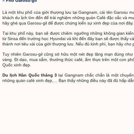
– Phố Garosu-
g
il
Là một khu phố của giới thượng lưu tại Gangnam, cái tên Garosu ma
khách du lịch tìm đến để trải nghiệm những quán Café đặc sắc và mua
hãy ghé qua Garosu-gil để được chứng kiến sự xinh đẹp của nơi đây.
Tại khu phố này, bạn sẽ được chiêm ngưỡng những không gian kiến t
từ Sinsa đến trường học Hyundai và khi đến đây bạn sẽ được thấy cá
thành nơi tiêu xài của giới thượng lưu. Nếu đủ kinh phí, bạn hãy c
Tuy nhiên Garosu-gil cũng sở hữu một nét đẹp lãng mạn đúng như 
vàng. Đi dạo, mua sắm, thưởng thức café, ẩm thực trên một con phố
Quốc xinh đẹp.
Du lịch Hàn Quốc tháng 3
tại Gangnam chắc chắn là một chuyến 
những quán café xinh đẹp,… Bạn thấy những điều này đã đủ hấp dẫ