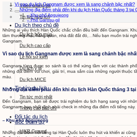
Vì sao du lịch Gangnam được xem là sang chảnh bậc nhất?
Video quảng bá
Những địa điểm phải đến khi du lịch Hàn Quốc tháng 3 tạ
– Khu phố Apgujeong
Tin tức hữu ích
– Phố Garosu-gil
Du lịch theo chủ đề
Những ai yêu thích Hàn Quốc chắc chắn đều biết đến Gangnam. Khu 
Du lịch bốn mùa
tâm thương mại, hàng quán, nhà đất đắt đỏ,…Nếu bạn muốn trải nghiệ
Gangnam.
Du lịch cao cấp
Vì sao du lịch Gangnam được xem là sang chảnh bậc nhấ
Lễ hội sự kiện
Gangnam từng được so sánh là có thể xứng tầm với các thành phố 
Du lịch y tế
những địa điểm vui chơi, giải trí, mua sắm của những người thuộc 
màu.
Du lịch MICE
Tin tức du lịch
Những địa điểm phải đến khi du lịch Hàn Quốc tháng 3 t
Tin tức mới nhất
Đến Gangnam, bạn sẽ được trải nghiệm du lịch hạng sang với nhữ
Gangnam, bạn nhất định phải check in những địa điểm nổi tiếng này.
Thông cáo báo chí
Đối tác du lịch
– Khu phố Apgujeong
Góc tham dự
HiKR Ground
Những địa điểm nổi tiếng tại Hàn Quốc luôn thu hút và khiến ai c