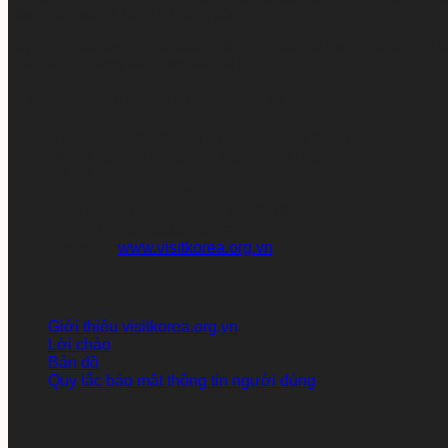
hóa, Thể thao và Du lịch Hàn Quốc.
Tuy nhiên, do đơn vị chủ quản không tiếp tục gia hạn và phát triển
triển các nội dung liên quan đến du lịch
CÔNG TY TNHH WE COOPERATION
Địa chỉ:
136/24C Vạn Kiếp, Phường 3, Quận
Bình Thạnh, TP. Hồ Chí Minh, Việt Nam
Mã số thuế:
0317469915
Điện thoại:
0901 883 999
Giấy phép lữ hành:
79-1618/2023
Email:
info@visitkorea.org.vn
Website:
www.visitkorea.org.vn
Thông tin chung
Giới thiệu visitkorea.org.vn
Lời chào
Bản đồ
Quy tắc bảo mật thông tin người dùng