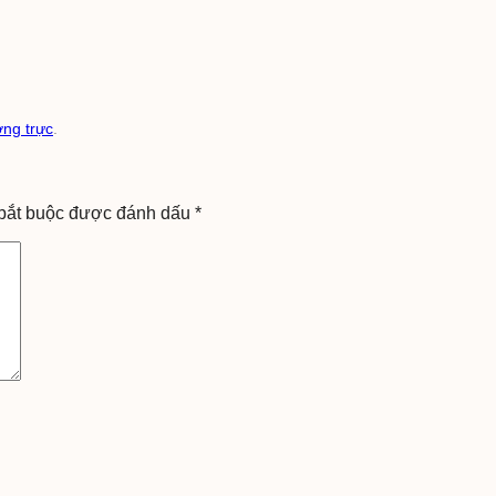
ờng trực
.
bắt buộc được đánh dấu
*