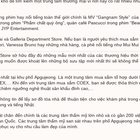
 khó để tìm kiếm một trung tâm thương mại vì nơi này có rất nhiều n
ong phim hay nổi tiếng toàn thế giới chính là MV “Gangnam Style” củ
rong phim “Phẩm chất quý ông”, quán café Pascucci trong phim “Beaut
 JYP Entertainment.
i và Galleria Department Store. Nếu bạn là người yêu thích mua sắm 
Nori, Vanessa Bruno hay những nhà hàng, cà phê nổi tiếng như Mui Mu
t Store sở hữu đầy đủ những mẫu mới nhất của các thương hiệu thời 
ng muốn được khoát lên những bộ sưu tập mới nhất thì sẽ không thể
nhất tại khu phố Apgujeong. Là một trung tâm mua sắm tổ hợp dưới l
g COEX,… Khi đến với trung tâm mua sắm COEX, bạn sẽ được thỏa thí
, chiêm ngưỡng nghệ thuật sân khấu đỉnh cao,…
ông tin để lấy sơ đồ tòa nhà để thuận tiện cho việc khám phá tron
ung và tiếng Nhật.
t chân đến chính là các trung tâm thẩm mỹ lớn nhỏ và có gần 200 việ
Hàn Quốc. Các trung tâm thẩm mỹ san sát nhau trên phố Apgujeong nê
 phục vụ cho nhu cầu làm đẹp của mình.