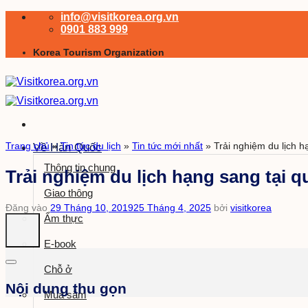
Bỏ
info@visitkorea.org.vn
qua
0901 883 999
nội
Korea Tourism Organization
dung
Trang chủ
»
Tin tức du lịch
»
Tin tức mới nhất
»
Trải nghiệm du lịch
Về Hàn Quốc
Thông tin chung
Trải nghiệm du lịch hạng sang tại
Giao thông
Đăng vào
29 Tháng 10, 2019
25 Tháng 4, 2025
bởi
visitkorea
Ẩm thực
E-book
Chỗ ở
Nội dung thu gọn
Mua sắm