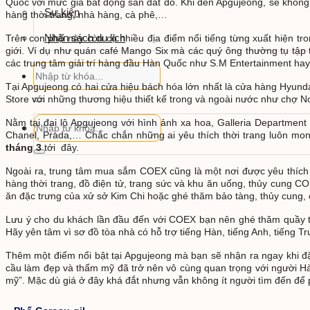
Quốc với mức giá bất động sản đắt đỏ. Khi đến Apgujeong, sẽ không
Sự kiện
hàng thời trang, nhà hàng, cà phê,…
Nhận sách du lịch
Trên con phố này còn có nhiều địa điểm nổi tiếng từng xuất hiện tr
giới. Ví dụ như quán café Mango Six mà các quý ông thường tụ tập t
các trung tâm giải trí hàng đầu Hàn Quốc như S.M Entertainment hay
Tại Apgujeong có hai cửa hiệu bách hóa lớn nhất là cửa hàng Hyunda
Store với những thương hiệu thiết kế trong và ngoài nước như chợ 
Nằm tại đại lộ Apgujeong với hình ảnh xa hoa, Galleria Departmen
Chanel, Prada,… Chắc chắn những ai yêu thích thời trang luôn mo
tháng 3
tới đây.
Ngoài ra, trung tâm mua sắm COEX cũng là một nơi được yêu thích 
hàng thời trang, đồ điện tử, trang sức và khu ăn uống, thủy cun
ăn đặc trưng của xử sở Kim Chi hoặc ghé thăm bảo tàng, thủy cung
Lưu ý cho du khách lần đầu đến với COEX bạn nên ghé thăm quầy th
Hãy yên tâm vì sơ đồ tòa nhà có hỗ trợ tiếng Hàn, tiếng Anh, tiếng Tr
Thêm một điểm nổi bật tại Apgujeong mà bạn sẽ nhận ra ngay khi đặ
cầu làm đẹp và thẩm mỹ đã trở nên vô cùng quan trọng với người 
mỹ”. Mặc dù giá ở đây khá đắt nhưng vẫn không ít người tìm đến để