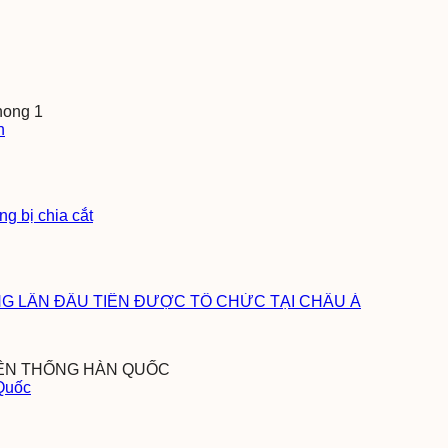
h
g bị chia cắt
ÔNG LẦN ĐẦU TIÊN ĐƯỢC TỔ CHỨC TẠI CHÂU Á
 Quốc