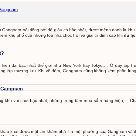
i Gangnam
Gangnam nổi tiếng bởi độ giàu có bậc nhất, được mệnh danh là khu 
m khu phố của những tòa nhà chọc trời và giải trí đỉnh cao khi
du lị
t?
hiện đại bậc nhất thế giới như New York hay Tokyo,… Ở đây tập tr
tầng lớp thượng lưu. Khi về đêm, Gangnam cũng không kém phần lung 
ại Gangnam
ng khu vui chơi bậc nhất, những trung tâm mua sắm hàng hiệu,… C
ũng khao khát được một lần khám phá. Là một phường của Gangnam và 