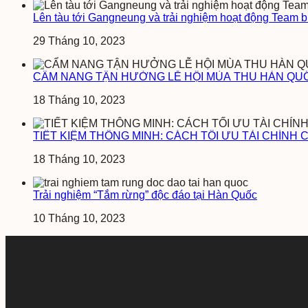
Lên tàu tới Gangneung và trải nghiệm hoạt động Team b
29 Tháng 10, 2023
CẨM NANG TẬN HƯỞNG LỄ HỘI MÙA THU HÀN QUỐC
18 Tháng 10, 2023
TIẾT KIỆM THÔNG MINH: CÁCH TỐI ƯU TÀI CHÍNH 
18 Tháng 10, 2023
Trải nghiệm “Tắm rừng” độc đáo tại Hàn Quốc
10 Tháng 10, 2023
Domain
visitkorea.org.vn
là tên miền có tuổi đời hơn 12 năm, từ