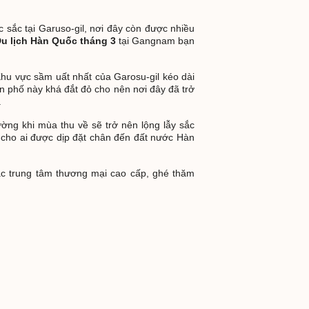
 sắc tại Garuso-gil, nơi đây còn được nhiều
u lịch Hàn Quốc tháng 3
tại Gangnam bạn
hu vực sầm uất nhất của Garosu-gil kéo dài
n phố này khá đắt đỏ cho nên nơi đây đã trở
.
ng khi mùa thu về sẽ trở nên lộng lẫy sắc
 cho ai được dịp đặt chân đến đất nước Hàn
ác trung tâm thương mại cao cấp, ghé thăm