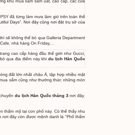
hững khu mua sắm sầm uất, cao cấp, các cửa
a PSY đã từng làm mưa làm gió trên toàn thế
iful Days”. Nơi đây cũng nơi đặt trụ sở của
thì sẽ không thể bỏ qua Galleria Department
i Cafe, nhà hàng On Friday,…
trang cao cấp hàng đầu thế giới như Gucci,
 bỏ qua địa điểm này khi
du lịch Hàn Quốc
òng đất lớn nhất châu Á, tập hợp nhiều mặt
ch mua sắm cũng như thưởng thức những món
g chuyến
du lịch Hàn Quốc tháng 3
nơi đây.
n thẩm mỹ tại con phố này. Có thể thấy nhu
n nơi đây còn được mệnh danh là “Phố thẩm