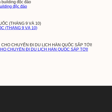
uilding độc đáo
 (THÁNG 9 VÀ 10)
CHO CHUYẾN ĐI DU LỊCH HÀN QUỐC SẮP TỚI!
ng được sử dụng chính thức bởi
Tổng cục Du lịch Hàn Quốc tại Việ