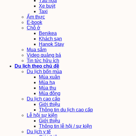
Tàu hỏa
Xe buýt
Taxi
Ẩm thực
E-book
Chỗ ở
Benikea
Khách sạn
Hanok Stay
Mua sắm
Video quảng bá
Tin tức hữu ích
Du lịch theo chủ đề
Du lịch bốn mùa
Mùa xuân
Mùa hạ
Mùa thu
Mùa đông
Du lịch cao cấp
Giới thiệu
Thông tin du lịch cao cấp
Lễ hội sự kiện
Giới thiệu
Thông tin lễ hội / sự kiện
Du lịch y tế