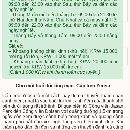
09:00 đến 23:00 vào thứ Sáu, thứ Bảy và đêm các
Sự kiện
ngày nghỉ lễ
– Tháng Mười một đến tháng Tư: 09:00 đến 21:30 từ
Nhận sách du lịch
thứ Hai đến thứ Năm, Chủ Nhật và cá ngày nghỉ lễ;
09:00 đến 22:00 vào thứ Sáu, thứ Bảy và đêm các
ngày nghỉ lễ.
– Tháng Bảy và tháng Tám: 09:00 đến 23:00 hàng
ngày.
Giá vé
:
– Khoang không chắn kính (khứ hồi): KRW 15,000
mỗi người lớn, KRW 11,000 mỗi trẻ em
– Khoang chắn kính (khứ hồi): KRW 20,000 mỗi
người lớn, KRW 15,000 mỗi trẻ em
(Giảm 1,000
KRW k
hi thanh toán trực tuyến.)
Cho một buổi tối lãng mạn: Cáp treo Yeosu
Cáp treo Yeosu là một cách hay để có chuyến tham quan
cảnh biển, nhất là vào buổi tối khi cảnh đêm của thành phố
bên dưới trông rất trữ tình. Đi qua biển từ Công viên Jasan
Park đến Công viên Dolsan với quãng đường 1.5km trong
ngày còn xem được cảnh biển trong xanh và quang cảnh
thành phố bắt đầu với ngôi làng ven biển xinh đẹp. Khi
thành phố dần lên đèn và những con thuyền đánh cá cũng