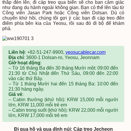
thắp đèn lên, đi cáp treo qua biển sẽ cho bạn cảm giác
như đang du hành ngoài không gian. Bạn có thể lên tàu từ
Công viên Jasan Park hoặc Công viên Dolsan. Dù có
chuyến khứ hồi, chúng tôi gợi ý các bạn đi cáp treo đến
điểm phía bên kia của Yeosu, rồi sau đó đi bộ để khám
phá.
Liên hệ
: +82-51-247-9900,
yeosucablecar.com
Địa chỉ
: 3600-1 Dolsan-ro, Yeosu, Jeonnam
Giờ hoạt động
:
– Từ 16 tháng Ba đến 30 tháng Mười một: 09:00 đến
21:30 từ Chủ Nhật đến Thứ Sáu, 09:00 đến 22:00
vào các thứ Bảy.
– Từ 1 tháng Mười hai đến 15 tháng Ba: 10:00 đến
21:30 hàng ngày.
Giá vé
:
– Cabin thường (khứ hồi): KRW 15,000 mỗi người
lớn, KRW 11,000 mỗi trẻ em
– Cabin trong suốt (khứ hồi): KRW 22,000 mỗi người
lớn, KRW 17,000 mỗi trẻ em
Đi qua hồ và qua đỉnh núi: Cáp treo Jecheon