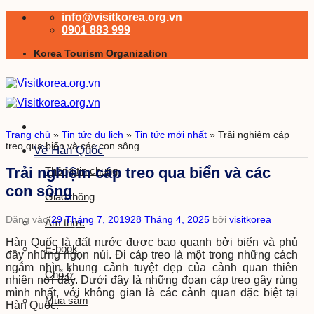
Bỏ
info@visitkorea.org.vn
qua
0901 883 999
nội
Korea Tourism Organization
dung
Trang chủ
»
Tin tức du lịch
»
Tin tức mới nhất
»
Trải nghiệm cáp
treo qua biển và các con sông
Về Hàn Quốc
Trải nghiệm cáp treo qua biển và các
Thông tin chung
con sông
Giao thông
Đăng vào
29 Tháng 7, 2019
28 Tháng 4, 2025
bởi
visitkorea
Ẩm thực
Hàn Quốc là đất nước được bao quanh bởi biển và phủ
E-book
đầy những ngọn núi. Đi cáp treo là một trong những cách
ngắm nhìn khung cảnh tuyệt đẹp của cảnh quan thiên
Chỗ ở
nhiên nơi đây. Dưới đây là những đoạn cáp treo gây rùng
mình nhất, với không gian là các cảnh quan đặc biệt tại
Mua sắm
Hàn Quốc.