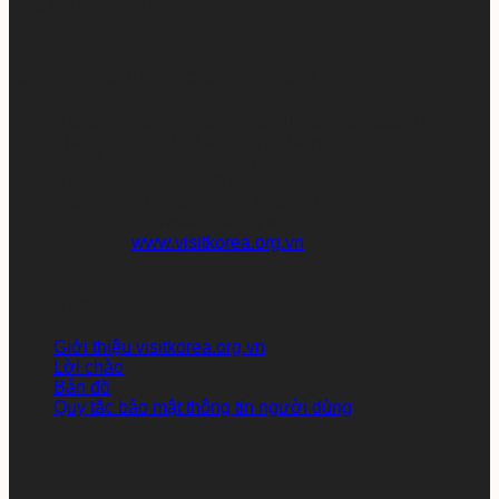
dung liên quan đến du lịch
CÔNG TY TNHH WE COOPERATION
Địa chỉ:
136/24C Vạn Kiếp, Phường 3, Quận Bình
Thạnh, TP. Hồ Chí Minh, Việt Nam
Mã số thuế:
0317469915
Điện thoại:
0901 883 999
Giấy phép lữ hành:
79-1618/2023
Email:
info@visitkorea.org.vn
Website:
www.visitkorea.org.vn
Thông tin chung
Giới thiệu visitkorea.org.vn
Lời chào
Bản đồ
Quy tắc bảo mật thông tin người dùng