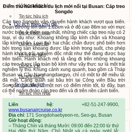
Video quảng bá
Điểm thu hút khách du lịch mới nổi tại Busan: Cáp treo
Songdo
Tin tức hữu ích
Cáp treo Songdo vận chuyển hành khách vượt qua biển.
Du lịch theo chủ đề
Đoạn đường lên đến 1.62km và ở độ cao 86m so với mực
nước biển ở điểm cao nhất, những chiếc cáp treo này có 2
Du lịch bốn mùa
loại, ví dụ như: Khoang không lắp kính chắn và Khoang
lắp kính chắn. Loại thứ hai chắc chắn được phổ biến hơn
Du lịch cao cấp
bởi trong sàn khoang được lắp kính trong suốt, cho phép
hành khách trải nghiệm độc nhất như thể đang được bay
Lễ hội sự kiện
trên biển. Hành khách mô tả rằng đi trên những khoang
cáp treo được lắp toàn bộ kính như vậy thực sự là một trải
Du lịch y tế
nghiệm lý thú. Khung cảnh xung quanh, bao gồm cả Tháp
Busan và Cầu Namhangdaegyo, chỉ có một từ để miêu tả:
Du lịch MICE
đã mắt. Cảng quan sát bầu trời tại Công viên Bầu trời
Tin tức du lịch
Songdo (ga đến) là một nơi có điểm nhìn tốt, từ đây, bạn
có thể ngắm đoàn cáp treo đến và đi trên nền cảnh biển.
Tin tức mới nhất
Thông cáo báo chí
Liên hệ
: +82-51-247-9900,
www.busanaircruise.co.kr
Đối tác du lịch
Địa chỉ
: 171 Songdohaebyeon-ro, Seo-gu, Busan
Góc tham dự
Giờ hoạt động
:
– Tháng Chín và tháng Mười: 09:00 đến 22:00 từ thứ
HiKR Ground
Hai đến thứ Năm, Chủ Nhật và cá ngày nghỉ lễ;