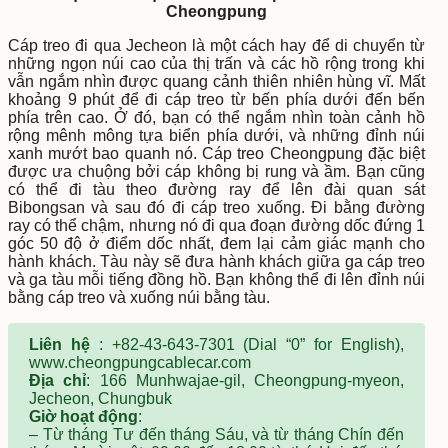
Cheongpung
Cáp treo đi qua Jecheon là một cách hay để di chuyển từ
những ngọn núi cao của thị trấn và các hồ rộng trong khi
vẫn ngắm nhìn được quang cảnh thiên nhiên hùng vĩ. Mất
khoảng 9 phút để đi cáp treo từ bến phía dưới đến bến
phía trên cao. Ở đó, bạn có thể ngắm nhìn toàn cảnh hồ
rộng mênh mông tựa biển phía dưới, và những đỉnh núi
xanh mướt bao quanh nó. Cáp treo Cheongpung đặc biệt
được ưa chuộng bởi cáp không bị rung và ầm. Bạn cũng
có thể đi tàu theo đường ray để lên đài quan sát
Bibongsan và sau đó đi cáp treo xuống. Đi bằng đường
ray có thể chậm, nhưng nó đi qua đoạn đường dốc đứng 1
góc 50 độ ở điểm dốc nhất, đem lại cảm giác mạnh cho
hành khách. Tàu này sẽ đưa hành khách giữa ga cáp treo
và ga tàu mỗi tiếng đồng hồ. Bạn không thể đi lên đỉnh núi
bằng cáp treo và xuống núi bằng tàu.
Liên hệ
: +82-43-643-7301 (Dial “0” for English),
www.cheongpungcablecar.com
Địa chỉ
: 166 Munhwajae-gil, Cheongpung-myeon,
Jecheon, Chungbuk
Giờ hoạt động
:
– Từ tháng Tư đến tháng Sáu, và từ tháng Chín đến