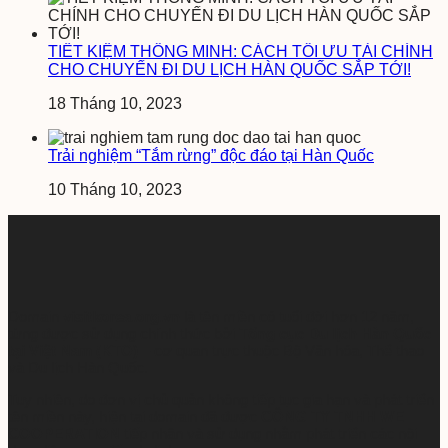
TIẾT KIỆM THÔNG MINH: CÁCH TỐI ƯU TÀI CHÍNH
CHO CHUYẾN ĐI DU LỊCH HÀN QUỐC SẮP TỚI!
18 Tháng 10, 2023
Trải nghiệm “Tắm rừng” độc đáo tại Hàn Quốc
10 Tháng 10, 2023
Domain
visitkorea.org.vn
là tên miền có tuổi đời hơn 12 năm,
từng được sử dụng chính thức bởi
Tổng cục Du lịch Hàn Quốc
tại Việt Nam (KTO)
– cơ quan trực thuộc Bộ Văn hóa, Thể thao
và Du lịch Hàn Quốc.
Tuy nhiên, do đơn vị chủ quản không tiếp tục gia hạn và phát triển
tên miền này, hiện tại domain đã được
CÔNG TY TNHH WE
COOPERATION
tiếp nhận và sử dụng nhằm phát triển các nội