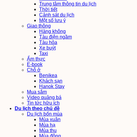
Trung tâm thông tin du lịch
Thời tiết
Cảnh sát du lịch
Một số lưu ý
Giao thông
Hàng không
Tàu điện ngầm
Tàu hỏa
Xe buýt
Taxi
Ẩm thực
E-book
Chỗ ở
Benikea
Khách sạn
Hanok Stay
Mua sắm
Video quảng bá
Tin tức hữu ích
Du lịch theo chủ đề
Du lịch bốn mùa
Mùa xuân
Mùa hạ
Mùa thu
Mùa đông