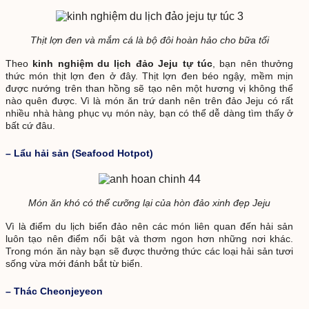
Thịt lợn đen và mắm cá là bộ đôi hoàn hảo cho bữa tối
Theo
kinh nghiệm du lịch đảo Jeju tự túc
, bạn nên thưởng
thức món thịt lợn đen ở đây. Thịt lợn đen béo ngậy, mềm mịn
được nướng trên than hồng sẽ tạo nên một hương vị không thể
nào quên được. Vì là món ăn trứ danh nên trên đảo Jeju có rất
nhiều nhà hàng phục vụ món này, bạn có thể dễ dàng tìm thấy ở
bất cứ đâu.
– Lẩu hải sản (Seafood Hotpot)
Món ăn khó có thể cưỡng lại của hòn đảo xinh đẹp Jeju
Vì là điểm du lịch biển đảo nên các món liên quan đến hải sản
luôn tạo nên điểm nổi bật và thơm ngon hơn những nơi khác.
Trong món ăn này bạn sẽ được thưởng thức các loại hải sản tươi
sống vừa mới đánh bắt từ biển.
– Thác Cheonjeyeon