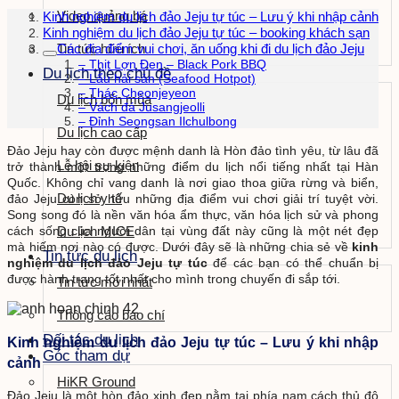
Video quảng bá
Kinh nghiệm du lịch đảo Jeju tự túc – Lưu ý khi nhập cảnh
Kinh nghiệm du lịch đảo Jeju tự túc – booking khách sạn
Các địa điểm vui chơi, ăn uống khi đi du lịch đảo Jeju
Tin tức hữu ích
– Thịt Lợn Đen – Black Pork BBQ
Du lịch theo chủ đề
– Lẩu hải sản (Seafood Hotpot)
– Thác Cheonjeyeon
Du lịch bốn mùa
– Vách đá Jusangjeolli
– Đỉnh Seongsan Ilchulbong
Du lịch cao cấp
Đảo Jeju hay còn được mệnh danh là Hòn đảo tình yêu, từ lâu đã
Lễ hội sự kiện
trở thành một trong những điểm du lịch nổi tiếng nhất tại Hàn
Quốc. Không chỉ vang danh là nơi giao thoa giữa rừng và biển,
Du lịch y tế
đảo Jeju còn sở hữu những địa điểm vui chơi giải trí tuyệt vời.
Song song đó là nền văn hóa ẩm thực, văn hóa lịch sử và phong
cách sống của người dân tại vùng đất này cũng là một nét đẹp
Du lịch MICE
mà hiếm nơi nào có được. Dưới đây sẽ là những chia sẻ về
kinh
Tin tức du lịch
nghiệm du lịch đảo Jeju tự túc
để các bạn có thể chuẩn bị
được hành trang tốt nhất cho mình trong chuyến đi sắp tới.
Tin tức mới nhất
Thông cáo báo chí
Đối tác du lịch
Kinh nghiệm du lịch đảo Jeju tự túc – Lưu ý khi nhập
Góc tham dự
cảnh
HiKR Ground
Đảo Jeju là một hòn đảo xinh đẹp nằm tại phía nam cách thủ đô