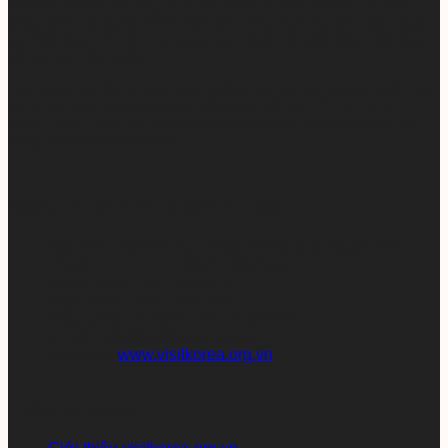
Domain
visitkorea.org.vn
là tên miền có tuổi đời hơn 12 năm,
từng được sử dụng chính thức bởi
Tổng cục Du lịch Hàn Quốc
tại Việt Nam (KTO)
– cơ quan trực thuộc Bộ Văn hóa, Thể thao
và Du lịch Hàn Quốc.
Tuy nhiên, do đơn vị chủ quản không tiếp tục gia hạn và phát triển
tên miền này, hiện tại domain đã được
CÔNG TY TNHH WE
COOPERATION
tiếp nhận và sử dụng nhằm phát triển các nội
dung liên quan đến du lịch
CÔNG TY TNHH WE COOPERATION
Địa chỉ:
136/24C Vạn Kiếp, Phường 3, Quận Bình
Thạnh, TP. Hồ Chí Minh, Việt Nam
Mã số thuế:
0317469915
Điện thoại:
0901 883 999
Giấy phép lữ hành:
79-1618/2023
Email:
info@visitkorea.org.vn
Website:
www.visitkorea.org.vn
Thông tin chung