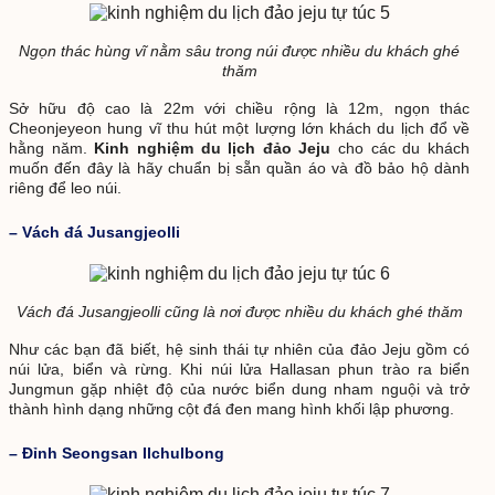
Ngọn thác hùng vĩ nằm sâu trong núi được nhiều du khách ghé
thăm
Sở hữu độ cao là 22m với chiều rộng là 12m, ngọn thác
Cheonjeyeon hung vĩ thu hút một lượng lớn khách du lịch đổ về
hằng năm.
Kinh nghiệm du lịch đảo Jeju
cho các du khách
muốn đến đây là hãy chuẩn bị sẵn quần áo và đồ bảo hộ dành
riêng để leo núi.
– Vách đá Jusangjeolli
Vách đá Jusangjeolli cũng là nơi được nhiều du khách ghé thăm
Như các bạn đã biết, hệ sinh thái tự nhiên của đảo Jeju gồm có
núi lửa, biển và rừng. Khi núi lửa Hallasan phun trào ra biển
Jungmun gặp nhiệt độ của nước biển dung nham nguội và trở
thành hình dạng những cột đá đen mang hình khối lập phương.
– Đỉnh Seongsan Ilchulbong