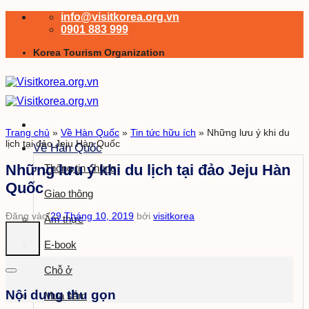
Bỏ
info@visitkorea.org.vn
qua
0901 883 999
nội
Korea Tourism Organization
dung
Trang chủ
»
Về Hàn Quốc
»
Tin tức hữu ích
»
Những lưu ý khi du
lịch tại đảo Jeju Hàn Quốc
Về Hàn Quốc
Những lưu ý khi du lịch tại đảo Jeju Hàn
Thông tin chung
Quốc
Giao thông
Đăng vào
29 Tháng 10, 2019
bởi
visitkorea
Ẩm thực
E-book
Chỗ ở
Nội dung thu gọn
Mua sắm