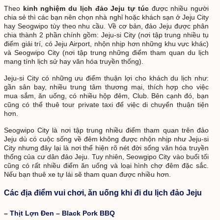
Theo
kinh nghiệm du lịch đảo Jeju tự túc
được nhiều người
chia sẻ thì các bạn nên chọn nhà nghỉ hoặc khách sạn ở Jeju City
hay Seogwipo tùy theo nhu cầu. Về cơ bản, đảo Jeju được phân
chia thành 2 phần chính gồm: Jeju-si City (nơi tập trung nhiều tụ
điểm giải trí, có Jeju Airport, nhộn nhịp hơn những khu vực khác)
và Seogwipo City (nơi tập trung những điểm tham quan du lịch
mang tính lịch sử hay văn hóa truyền thống).
Jeju-si City có những ưu điểm thuận lợi cho khách du lịch như:
gần sân bay, nhiều trung tâm thương mại, thích hợp cho việc
mua sắm, ăn uống, có nhiều hộp đêm, Club. Bên cạnh đó, bạn
cũng có thể thuê tour private taxi để việc di chuyển thuận tiện
hơn.
Seogwipo City là nơi tập trung nhiều điểm tham quan trên đảo
Jeju dù có cuộc sống về đêm không được nhộn nhịp như Jeju-si
City nhưng đây lại là nơi thể hiện rõ nét đời sống văn hóa truyền
thống của cư dân đảo Jeju. Tuy nhiên, Seowgipo City vào buổi tối
cũng có rất nhiều điểm ăn uống và loại hình chợ đêm đặc sắc.
Nếu bạn thuê xe tự lái sẽ tham quan được nhiều hơn.
Các địa điểm vui chơi, ăn uống khi đi du lịch đảo Jeju
– Thịt Lợn Đen – Black Pork BBQ