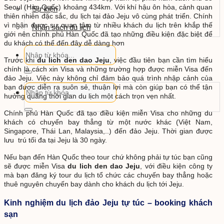
Seoul (Hàn Quốc) khoảng 434km. Với khí hậu ôn hòa, cảnh quan
Sự kiện
thiên nhiên đặc sắc, du lịch tại đảo Jeju vô cùng phát triển. Chính
vì nhận được sự quan tâm từ nhiều khách du lịch trên khắp thế
Nhận sách du lịch
giới nên chính phủ Hàn Quốc đã tạo những điều kiện đặc biệt để
du khách có thể đến đây dễ dàng hơn
Trước khi
du lich den dao Jeju
, việc đầu tiên bạn cần tìm hiểu
chính là cách xin Visa và những trường hợp được miễn Visa đến
đảo Jeju. Việc này không chỉ đảm bảo quá trình nhập cảnh của
bạn được diễn ra suôn sẻ, thuận lợi mà còn giúp bạn có thể tận
hưởng quãng thời gian du lịch một cách trọn vẹn nhất.
Chính phủ Hàn Quốc đã tạo điều kiện miễn Visa cho những du
khách có chuyến bay thẳng từ một nước khác (Việt Nam,
Singapore, Thái Lan, Malaysia,..) đến đảo Jeju. Thời gian được
lưu trú tối đa tại Jeju là 30 ngày.
Nếu bạn đến Hàn Quốc theo tour chứ không phải tự túc bạn cũng
sẽ được miễn Visa
du lich den dao Jeju
, với điều kiện công ty
mà bạn đăng ký tour du lịch tổ chức các chuyến bay thẳng hoặc
thuê nguyên chuyến bay dành cho khách du lịch tới Jeju.
Kinh nghiệm du lịch đảo Jeju tự túc –
booking khách
sạn