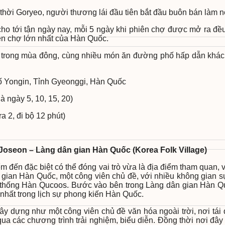
 thời Goryeo, người thương lái đầu tiên bắt đầu buôn bán làm n
 cho tới tận ngày nay, mỗi 5 ngày khi phiên chợ được mở ra đ
ên chợ lớn nhất của Hàn Quốc.
có trong mùa đông, cùng nhiều món ăn đường phố hấp dẫn khác
ố Yongin, Tỉnh Gyeonggi, Hàn Quốc
à ngày 5, 10, 15, 20)
ra 2, đi bộ 12 phút)
 Joseon – Làng dân gian Hàn Quốc (Korea Folk Village)
ến đặc biệt có thể đóng vai trò vừa là địa điểm tham quan, vừ
 gian Hàn Quốc, một công viên chủ đề, với nhiều không gian s
n thống Hàn Qucoos. Bước vào bên trong Làng dân gian Hàn Q
 nhất trong lịch sự phong kiến Hàn Quốc.
 dựng như một công viên chủ đề văn hóa ngoài trời, nơi tái 
 qua các chương trình trải nghiệm, biểu diễn. Đồng thời nơi đâ