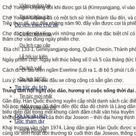
Video quảng bá
Chợ Yongin Oiljang đôi khi được gọi là (Kimryangjang, vì vào
Tin tức hữu ích
Chợ Yongin Oiljang đã có một lịch sử hình thành lâu đời, và
Trên thực tế, cho đến những năm 90, đây vẫn được coi là phi
Du lịch theo chủ đề
Chợ đặc biệt nổi tiếng với những món ăn nhẹ đặc biệt chỉ 
Du lịch bốn mùa
thăm chợ vào đúng ngày phiên chợ.
Du lịch cao cấp
Địa chỉ: 133-1, Gimnyangjang-dong, Quận Cheoin, Thành ph
Lễ hội sự kiện
Ngày phiên chợ: Ngày kết thúc bằng số 0 và 5 của tháng (tức l
Du lịch y tế
Cách đi: Đi tàu điện ngầm Everline (Lối ra 1, đi bộ 5 phút / Lối 
Du lịch MICE
Lưu ý: Nếu lái xe, bãi đậu xe công cộng có sẵn gần chợ.
Tin tức du lịch
Trung tâm hội nghị độc đáo, hương vị cuộc sống thời đại
Tin tức mới nhất
Gần đây, Hàn Quốc thường xuyên cập nhật danh sách các điểm đ
hội họp. Một trong 30 điểm đến độc đáo đó chính là Làng dân
Thông cáo báo chí
biểu diễn đặt trong một khung cảnh đậm chất văn hóa truyề
Đối tác du lịch
không gian văn hóa của thời đại Joseon – thời đại hưng thịnh
Góc tham dự
Khai trương vào năm 1974, Làng dân gian Hàn Quốc được xây
HiKR Ground
cùng lối sinh hoạt đời thường từ cuối thời đại Joseon, thông