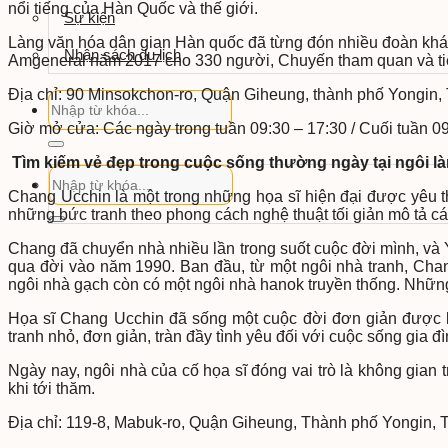
nổi tiếng của Hàn Quốc và thế giới.
Sự kiện
Làng văn hóa dân gian Hàn quốc đã từng đón nhiều đoàn khách
Nhận sách du lịch
Amgeneral năm 2017 cho 330 người, Chuyến tham quan và tiệ
Địa chỉ: 90 Minsokchon-ro, Quận Giheung, thành phố Yongin,
Giờ mở cửa: Các ngày trong tuần 09:30 – 17:30 / Cuối tuần 0
Tìm kiếm vẻ đẹp trong cuộc sống thường ngày tại ngôi 
Chang Ucchin là một trong những họa sĩ hiện đại được yêu th
những bức tranh theo phong cách nghệ thuật tối giản mô tả 
Chang đã chuyển nhà nhiều lần trong suốt cuộc đời mình, và 
qua đời vào năm 1990. Ban đầu, từ một ngôi nhà tranh, Cha
ngôi nhà gạch còn có một ngôi nhà hanok truyền thống. Những
Họa sĩ Chang Ucchin đã sống một cuộc đời đơn giản được b
tranh nhỏ, đơn giản, tràn đầy tình yêu đối với cuộc sống gia đì
Ngày nay, ngôi nhà của cố họa sĩ đóng vai trò là không gian 
khi tới thăm.
Địa chỉ: 119-8, Mabuk-ro, Quận Giheung, Thành phố Yongin, 