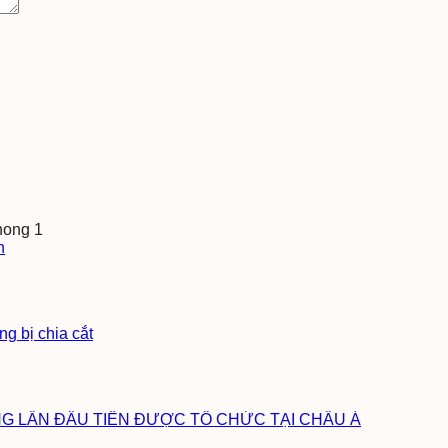
h
g bị chia cắt
ÔNG LẦN ĐẦU TIÊN ĐƯỢC TỔ CHỨC TẠI CHÂU Á