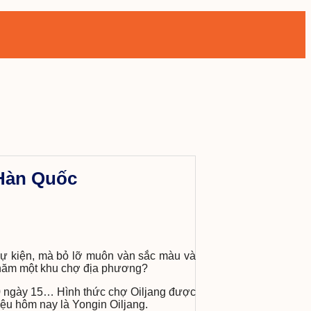
 Hàn Quốc
m sự kiện, mà bỏ lỡ muôn vàn sắc màu và
 thăm một khu chợ địa phương?
10 ngày 15… Hình thức chợ Oiljang được
iệu hôm nay là Yongin Oiljang.