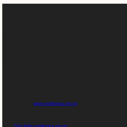
Domain
visitkorea.org.vn
là tên miền có tuổi đời hơn 12 năm, từ
hóa, Thể thao và Du lịch Hàn Quốc.
Tuy nhiên, do đơn vị chủ quản không tiếp tục gia hạn và phát triển
triển các nội dung liên quan đến du lịch
CÔNG TY TNHH WE COOPERATION
Địa chỉ:
136/24C Vạn Kiếp, Phường 3, Quận
Bình Thạnh, TP. Hồ Chí Minh, Việt Nam
Mã số thuế:
0317469915
Điện thoại:
0901 883 999
Giấy phép lữ hành:
79-1618/2023
Email:
info@visitkorea.org.vn
Website:
www.visitkorea.org.vn
Thông tin chung
Giới thiệu visitkorea.org.vn