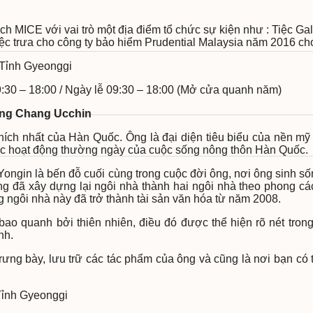
 MICE với vai trò một địa điểm tổ chức sự kiện như : Tiệc Gal
c trưa cho công ty bảo hiểm Prudential Malaysia năm 2016 ch
 Tỉnh Gyeonggi
9:30 – 18:00 / Ngày lễ 09:30 – 18:00 (Mở cửa quanh năm)
làng Chang Ucchin
ích nhất của Hàn Quốc. Ông là đại diện tiêu biểu của nền mỹ 
các hoạt động thường ngày của cuộc sống nông thôn Hàn Quốc.
Yongin là bến đỗ cuối cùng trong cuộc đời ông, nơi ông sinh s
ng đã xây dựng lại ngôi nhà thành hai ngôi nhà theo phong 
 ngôi nhà này đã trở thành tài sản văn hóa từ năm 2008.
ao quanh bởi thiên nhiên, điều đó được thể hiện rõ nét tro
nh.
trưng bày, lưu trữ các tác phẩm của ông và cũng là nơi bạn có
Tỉnh Gyeonggi