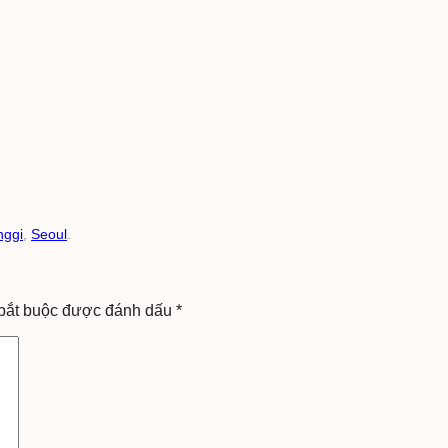
nggi
,
Seoul
.
bắt buộc được đánh dấu
*