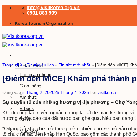
Bỏ
info@visitkorea.org.vn
qua
0901 883 999
nội
Korea Tourism Organization
dung
Trang chủ
»
Tin tức du lịch
»
Tin tức mới nhất
»
[Điểm đến MICE] Khá
Về Hàn Quốc
Thông tin chung
[Điểm đến MICE] Khám phá thành p
Giao thông
Đăng vào
5 Tháng 2, 2020
25 Tháng 4, 2025
bởi
visitkorea
Ẩm thực
Sự quyến rũ của những hương vị địa phương – Chợ Yong
E-book
Khi đi công tác nước ngoài, chúng ta rất dễ mặc kẹt trong v
hương vị độc đáo của đất nước bạn ghé qua. Nếu bạn đang tì
Chỗ ở
“Oiljang” là khu chợ mở theo phiên, phiên chợ sẽ mở vào nh
Mua sắm
tổ chức rải rác trên khắp Hàn Quốc, bao gồm các thành phố G