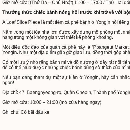
Giờ mở cửa: (Thứ Ba – Chủ Nhật) 11:00 – 17:00 / Thứ Hai đ
Thưởng thức chiếc bánh nóng hổi trước khi trở về với bộ
A Loaf Slice Piece là một tiệm cà phê bánh ở Yongin nổi tiến
Nằm trong một tòa nhà lớn được xây dựng mô phỏng một nhà
hạng trong một không gian với thiết kế phóng khoáng.
Một điều độc đáo của quán cà phê này là ‘Ppangeut Market
Yongin. Như một địa điểm gặp gỡ giao lưu, đồng thời góp ph
Có một lưu ý nhỏ rằng bánh mì và đồ nướng ở đây rất nổi tiế
để có thể mua được những chiếc bánh đúng sở thích của mìn
Nếu bạn đang tham dự một sự kiện ở Yongin, hãy cân nhắc
ngon!
Địa chỉ: 47, Baengnyeong-ro, Quận Cheoin, Thành phố Yongi
Giờ mở cửa: 10:00 – 21:00 (mở cửa hàng ngày)
Ghi chú: Có bãi đậu xe