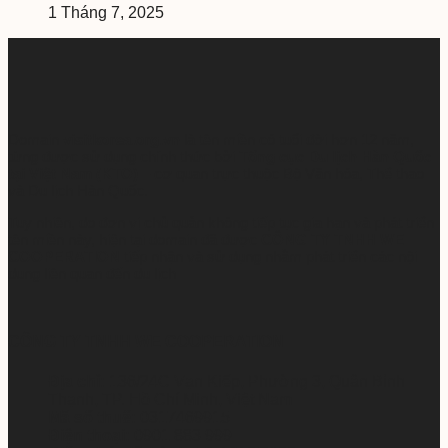
1 Tháng 7, 2025
Domain
visitkorea.org.vn
là tên miền có tuổi đời hơn 12 năm,
từng được sử dụng chính thức bởi
Tổng cục Du lịch Hàn Quốc
tại Việt Nam (KTO)
– cơ quan trực thuộc Bộ Văn hóa, Thể thao
và Du lịch Hàn Quốc.
Tuy nhiên, do đơn vị chủ quản không tiếp tục gia hạn và phát triển
tên miền này, hiện tại domain đã được
CÔNG TY TNHH WE
COOPERATION
tiếp nhận và sử dụng nhằm phát triển các nội
dung liên quan đến du lịch
CÔNG TY TNHH WE COOPERATION
Địa chỉ:
136/24C Vạn Kiếp, Phường 3, Quận Bình
Thạnh, TP. Hồ Chí Minh, Việt Nam
Mã số thuế:
0317469915
Điện thoại:
0901 883 999