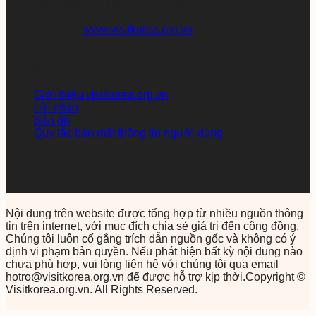
Giấy phép lữ hành:
79-1618/2023
Email:
info@visitkorea.org.vn
Website:
www.visitkorea.org.vn
Thông tin chung
Giới thiệu visitkorea.org.vn
Lời chào
Bản đồ
Quy tắc bảo mật thông tin người dùng
Nội dung trên website được tổng hợp từ nhiều nguồn thông
tin trên internet, với mục đích chia sẻ giá trị đến cộng đồng.
Chúng tôi luôn cố gắng trích dẫn nguồn gốc và không có ý
định vi phạm bản quyền. Nếu phát hiện bất kỳ nội dung nào
chưa phù hợp, vui lòng liên hệ với chúng tôi qua email
hotro@visitkorea.org.vn để được hỗ trợ kịp thời.Copyright ©
Visitkorea.org.vn. All Rights Reserved.