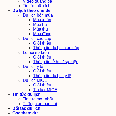
Video quảng bá
Tin tức hữu ích
Du lịch theo chủ đề
Du lịch bốn mùa
Mùa xuân
Mùa hạ
Mùa thu
Mùa đông
Du lịch cao cấp
Giới thiệu
Thông tin du lịch cao cấp
Lễ hội sự kiện
Giới thiệu
Thông tin lễ hội / sự kiện
Du lịch y tế
Giới thiệu
Thông tin du lịch y tế
Du lịch MICE
Giới thiệu
Tin tức MICE
Tin tức du lịch
Tin tức mới nhất
Thông cáo báo chí
Đối tác du lịch
Góc tham dự