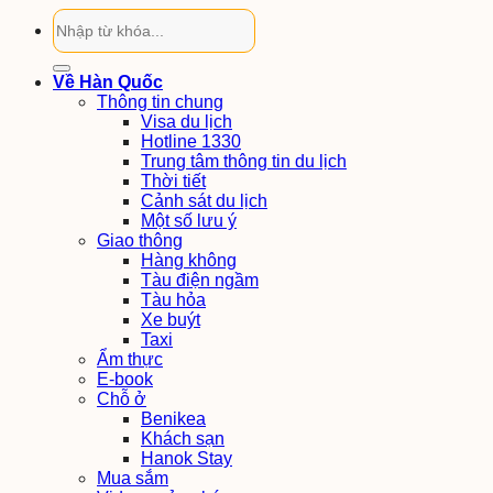
Về Hàn Quốc
Thông tin chung
Visa du lịch
Hotline 1330
Trung tâm thông tin du lịch
Thời tiết
Cảnh sát du lịch
Một số lưu ý
Giao thông
Hàng không
Tàu điện ngầm
Tàu hỏa
Xe buýt
Taxi
Ẩm thực
E-book
Chỗ ở
Benikea
Khách sạn
Hanok Stay
Mua sắm