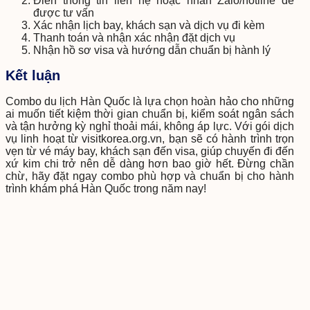
Điền thông tin liên hệ hoặc nhắn Zalo/hotline để
được tư vấn
Xác nhận lịch bay, khách sạn và dịch vụ đi kèm
Thanh toán và nhận xác nhận đặt dịch vụ
Nhận hồ sơ visa và hướng dẫn chuẩn bị hành lý
Kết luận
Combo du lịch Hàn Quốc là lựa chọn hoàn hảo cho những
ai muốn tiết kiệm thời gian chuẩn bị, kiểm soát ngân sách
và tận hưởng kỳ nghỉ thoải mái, không áp lực. Với gói dịch
vụ linh hoạt từ visitkorea.org.vn, bạn sẽ có hành trình trọn
vẹn từ vé máy bay, khách sạn đến visa, giúp chuyến đi đến
xứ kim chi trở nên dễ dàng hơn bao giờ hết. Đừng chần
chừ, hãy đặt ngay combo phù hợp và chuẩn bị cho hành
trình khám phá Hàn Quốc trong năm nay!