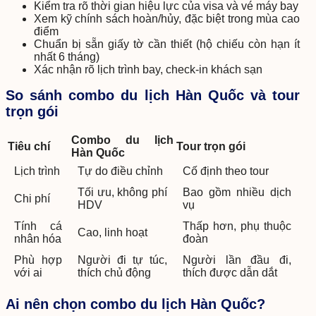
Kiểm tra rõ thời gian hiệu lực của visa và vé máy bay
Xem kỹ chính sách hoàn/hủy, đặc biệt trong mùa cao
điểm
Chuẩn bị sẵn giấy tờ cần thiết (hộ chiếu còn hạn ít
nhất 6 tháng)
Xác nhận rõ lịch trình bay, check-in khách sạn
So sánh combo du lịch Hàn Quốc và tour
trọn gói
Combo du lịch
Tiêu chí
Tour trọn gói
Hàn Quốc
Lịch trình
Tự do điều chỉnh
Cố định theo tour
Tối ưu, không phí
Bao gồm nhiều dịch
Chi phí
HDV
vụ
Tính cá
Thấp hơn, phụ thuộc
Cao, linh hoạt
nhân hóa
đoàn
Phù hợp
Người đi tự túc,
Người lần đầu đi,
với ai
thích chủ động
thích được dẫn dắt
Ai nên chọn combo du lịch Hàn Quốc?