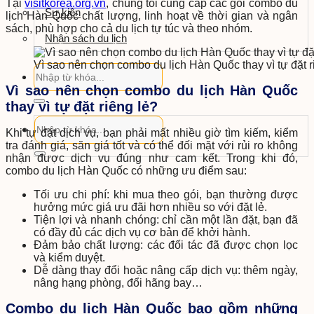
Tại
visitkorea.org.vn
, chúng tôi cung cấp các gói combo du
Sự kiện
lịch Hàn Quốc chất lượng, linh hoạt về thời gian và ngân
sách, phù hợp cho cả du lịch tự túc và theo nhóm.
Nhận sách du lịch
Vì sao nên chọn combo du lịch Hàn Quốc thay vì tự đặt r
Vì sao nên chọn combo du lịch Hàn Quốc
thay vì tự đặt riêng lẻ?
Khi tự đặt dịch vụ, bạn phải mất nhiều giờ tìm kiếm, kiểm
tra đánh giá, săn giá tốt và có thể đối mặt với rủi ro không
nhận được dịch vụ đúng như cam kết. Trong khi đó,
combo du lịch Hàn Quốc có những ưu điểm sau:
Tối ưu chi phí: khi mua theo gói, bạn thường được
hưởng mức giá ưu đãi hơn nhiều so với đặt lẻ.
Tiện lợi và nhanh chóng: chỉ cần một lần đặt, bạn đã
có đầy đủ các dịch vụ cơ bản để khởi hành.
Đảm bảo chất lượng: các đối tác đã được chọn lọc
và kiểm duyệt.
Dễ dàng thay đổi hoặc nâng cấp dịch vụ: thêm ngày,
nâng hạng phòng, đổi hãng bay…
Combo du lịch Hàn Quốc bao gồm những