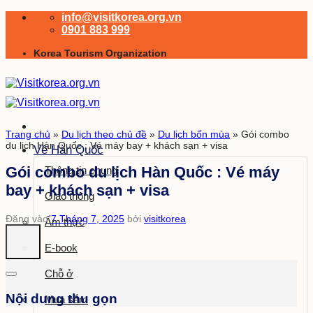
Bỏ
info@visitkorea.org.vn
qua
0901 883 999
nội
Korea Tourism Organization
dung
Trang chủ
»
Du lịch theo chủ đề
»
Du lịch bốn mùa
»
Gói combo
du lịch Hàn Quốc : Vé máy bay + khách sạn + visa
Về Hàn Quốc
Gói combo du lịch Hàn Quốc : Vé máy
Thông tin chung
bay + khách sạn + visa
Giao thông
Đăng vào
7 Tháng 7, 2025
bởi
visitkorea
Ẩm thực
E-book
Chỗ ở
Nội dung thu gọn
Mua sắm