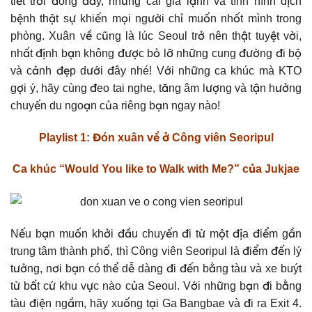
tiết trời đông đấy, nhưng cái giá lạnh và tình hình dịch
bệnh thật sự khiến mọi người chỉ muốn nhốt mình trong
phòng. Xuân về cũng là lúc Seoul trở nên thật tuyệt vời,
nhất định bạn không được bỏ lỡ những cung đường đi bộ
và cảnh đẹp dưới đây nhé! Với những ca khúc mà KTO
gợi ý, hãy cùng đeo tai nghe, tăng âm lượng và tận hưởng
chuyến du ngoạn của riêng bạn ngay nào!
Playlist 1: Đón xuân về ở Công viên Seoripul
Ca khúc “Would You like to Walk with Me?” của Jukjae
Nếu bạn muốn khởi đầu chuyến đi từ một địa điểm gần
trung tâm thành phố, thì Công viên Seoripul là điểm đến lý
tưởng, nơi bạn có thể dễ dàng đi đến bằng tàu và xe buýt
từ bất cứ khu vực nào của Seoul. Với những bạn đi bằng
tàu điện ngầm, hãy xuống tại Ga Bangbae và đi ra Exit 4.