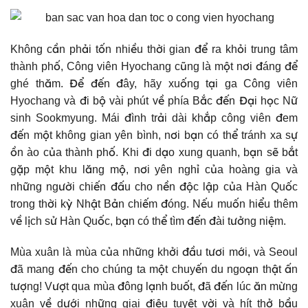
Không cần phải tốn nhiều thời gian để ra khỏi trung tâm
thành phố, Công viên Hyochang cũng là một nơi đáng để
ghé thăm. Để đến đây, hãy xuống tại ga Công viên
Hyochang và đi bộ vài phút về phía Bắc đến Đại học Nữ
sinh Sookmyung. Mái đình trải dài khắp công viên đem
đến một không gian yên bình, nơi bạn có thể tránh xa sự
ồn ào của thành phố. Khi đi dạo xung quanh, bạn sẽ bắt
gặp một khu lăng mộ, nơi yên nghỉ của hoàng gia và
những người chiến đấu cho nền độc lập của Hàn Quốc
trong thời kỳ Nhật Bản chiếm đóng. Nếu muốn hiểu thêm
về lịch sử Hàn Quốc, bạn có thể tìm đến đài tưởng niệm.
Mùa xuân là mùa của những khởi đầu tươi mới, và Seoul
đã mang đến cho chúng ta một chuyến du ngoạn thật ấn
tượng! Vượt qua mùa đông lạnh buốt, đã đến lúc ăn mừng
xuân về dưới những giai điệu tuyệt vời và hít thở bầu