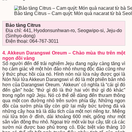
Bảo tàng Citrus – Cam quýt: Món quà nacarat từ bà Se
Bảo tàng Citrus
Địa chỉ: 441, Hyodonsunhwan-ro, Seogwipo-si, Jeju-do
(Sinhyo-dong)
Điện thoại: 064-767-3011
4. Akkeun Darangswi Oreum – Chào mùa thu trên một
ngọn đồi vàng
Số người đến để trải nghiệm Jeju đang ngày càng tăng vì
họ cảm giác về một hòn đảo nhỏ nhưng độc đáo cũng như
ý thức phục hồi của nó. Hình nón núi lửa này được gọi là
Nón Núi lửa Akkeun Darangswi vì đó là một phiên bản nhỏ
hơn của Darangswi Oreum. ‘Akkeun’ có nghĩa là “cái gì đó
đến gần” hoặc “thứ gì đó là thứ hai với thứ gì đó khác”
trong ngôn ngữ Jeju. Nó có thể dễ dàng đến thưam thông
qua một con đường nhỏ trên sườn phía tây. Những ngọn
đồi của sườn phía tây còn giữ lại mấy bức tường đá và
những cây hoa trà là dấu tích của một nơi riêng tư. Miệng
núi lửa tròn ở đỉnh, dài khoảng 600 mét, giống như một
sân vận động thu nhỏ. Ngoại trừ một vài bụi cây, tất cả các
sườn núi được bao phủ trong cỏ. Đặc biệt vào tháng 10