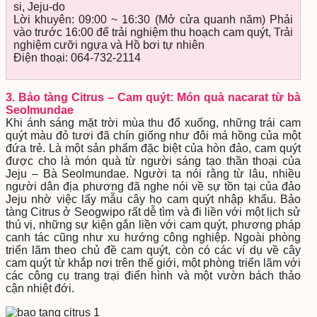
si, Jeju-do
Lời khuyên: 09:00 ~ 16:30 (Mở cửa quanh năm) Phải
vào trước 16:00 để trải nghiệm thu hoạch cam quýt, Trải
nghiệm cưỡi ngựa và Hồ bơi tự nhiên
Điện thoại: 064-732-2114
3. Bảo tàng Citrus – Cam quýt: Món quà nacarat từ bà
Seolmundae
Khi ánh sáng mặt trời mùa thu đổ xuống, những trái cam
quýt màu đỏ tươi đã chín giống như đôi má hồng của một
đứa trẻ. Là một sản phẩm đặc biệt của hòn đảo, cam quýt
được cho là món quà từ người sáng tạo thần thoại của
Jeju – Bà Seolmundae. Người ta nói rằng từ lâu, nhiều
người dân địa phương đã nghe nói về sự tồn tại của đảo
Jeju nhờ việc lấy mẫu cây họ cam quýt nhập khẩu. Bảo
tàng Citrus ở Seogwipo rất dễ tìm và đi liền với một lịch sử
thú vị, những sự kiện gắn liền với cam quýt, phương pháp
canh tác cũng như xu hướng công nghiệp. Ngoài phòng
triển lãm theo chủ đề cam quýt, còn có các ví dụ về cây
cam quýt từ khắp nơi trên thế giới, một phòng triển lãm với
các công cụ trang trại điển hình và một vườn bách thảo
cận nhiệt đới.