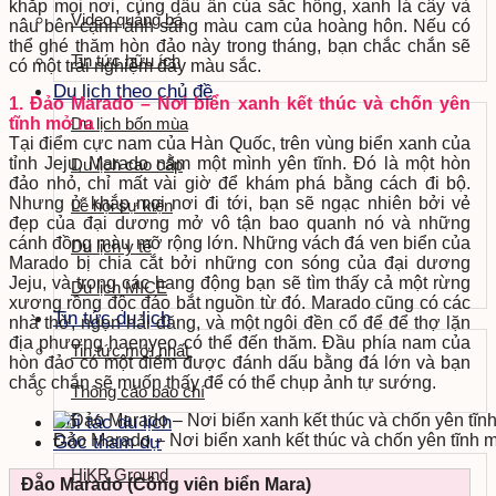
khắp mọi nơi, cùng dấu ấn của sắc hồng, xanh lá cây và
Video quảng bá
nâu bên cạnh ánh sáng màu cam của hoàng hôn. Nếu có
thể ghé thăm hòn đảo này trong tháng, bạn chắc chắn sẽ
Tin tức hữu ích
có một trải nghiệm đầy màu sắc.
Du lịch theo chủ đề
1. Đảo Marado – Nơi biển xanh kết thúc và chốn yên
tĩnh mở ra
Du lịch bốn mùa
Tại điểm cực nam của Hàn Quốc, trên vùng biển xanh của
tỉnh Jeju, Marado nằm một mình yên tĩnh. Đó là một hòn
Du lịch cao cấp
đảo nhỏ, chỉ mất vài giờ để khám phá bằng cách đi bộ.
Nhưng ở khắp mọi nơi đi tới, bạn sẽ ngạc nhiên bởi vẻ
Lễ hội sự kiện
đẹp của đại dương mở vô tận bao quanh nó và những
cánh đồng màu mỡ rộng lớn. Những vách đá ven biển của
Du lịch y tế
Marado bị chia cắt bởi những con sóng của đại dương
Jeju, và trong các hang động bạn sẽ tìm thấy cả một rừng
Du lịch MICE
xương rồng độc đáo bắt nguồn từ đó. Marado cũng có các
Tin tức du lịch
nhà thờ, ngọn hải đăng, và một ngôi đền cổ để để thợ lặn
địa phương haenyeo có thể đến thăm. Đầu phía nam của
Tin tức mới nhất
hòn đảo có một điểm được đánh dấu bằng đá lớn và bạn
chắc chắn sẽ muốn thấy để có thể chụp ảnh tự sướng.
Thông cáo báo chí
Đối tác du lịch
Đảo Marado – Nơi biển xanh kết thúc và chốn yên tĩnh 
Góc tham dự
HiKR Ground
Đảo Marado (Công viên biển Mara)