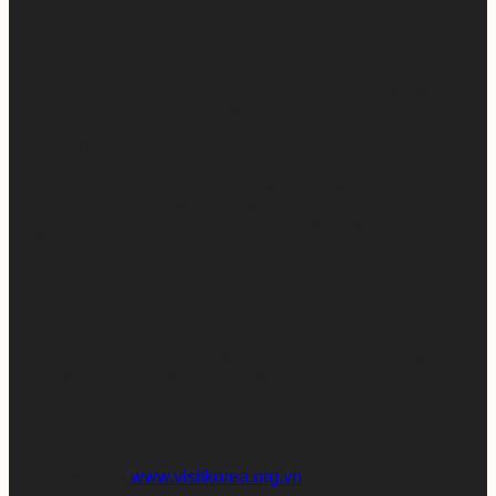
Domain
visitkorea.org.vn
là tên miền có tuổi đời hơn 12 năm,
từng được sử dụng chính thức bởi
Tổng cục Du lịch Hàn Quốc
tại Việt Nam (KTO)
– cơ quan trực thuộc Bộ Văn hóa, Thể thao
và Du lịch Hàn Quốc.
Tuy nhiên, do đơn vị chủ quản không tiếp tục gia hạn và phát triển
tên miền này, hiện tại domain đã được
CÔNG TY TNHH WE
COOPERATION
tiếp nhận và sử dụng nhằm phát triển các nội
dung liên quan đến du lịch
CÔNG TY TNHH WE COOPERATION
Địa chỉ:
136/24C Vạn Kiếp, Phường 3, Quận Bình
Thạnh, TP. Hồ Chí Minh, Việt Nam
Mã số thuế:
0317469915
Điện thoại:
0901 883 999
Giấy phép lữ hành:
79-1618/2023
Email:
info@visitkorea.org.vn
Website:
www.visitkorea.org.vn