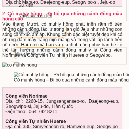
Địa chỉ: Mara-ro, Daejeong-eup, Seogwipo-si, Jeju-do
Sự kiện
2. Cỏ muhly hồng – Đi bộ qua những cánh đồng màu
Nhận sách du lịch
hồng cao
Vào tháng Mười, cỏ muhly hồng phát triển rầm rộ trên
những cánh đồng, lắc lư trong làn gió Jeju như những con
sóng cảm xúc ấm áp. Khung cảnh đặc biệt tuyệt đẹp khi có
những đám mây trắng mịn màng và trong vắt lấp lánh trên
nền trời. Hai nơi mà bạn và gia đình cũng như bạn bè có
thể tận hưởng những cánh đồng muhly là Công viên
Norimae và Công viên Tự nhiên Hueree ở Seogwipo.
Cỏ muhly hồng – Đi bộ qua những cánh đồng màu hồng
Công viên Norimae
Địa chỉ: 2260-15, Jungsanganseo-ro, Daejeong-eup,
Seogwipo-si, Jeju-do, Hàn Quốc
Điện thoại: 064-792-8211
Công viên Tự nhiên Hueree
Địa chỉ: 330, Sinryecheon-ro, Namwon-eup, Seogwipo-