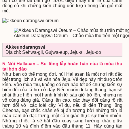
bạn có thể rất bất ngờ trước điệu nhảy tinh tế của cánh
đồng cỏ khi chứng kiến chúng uốn lượn trong làn gió mát
mẻ.
Akkeun Darangswi Oreum – Chào mùa thu trên một ngọn
Akkeundarangswi
Địa chỉ: Sehwa-gil, Gujwa-eup, Jeju-si, Jeju-do
5. Núi Hallasan – Sự lộng lẫy hoàn hảo của lá mùa thu
tại hòn đảo
Như bạn có thể mong đợi, núi Hallasan là một nơi rất đặc
biệt trong lịch sử và văn hóa Jeju. Vẻ đẹp này rất được tôn
kính. Vào mùa thu, không có nơi nào tốt để chứng kiến sự
biến đổi của lá hơn ở đây. Nếu muốn đi lang thang, bạn sẽ
phải thực hiện một hành trình từ sáu giờ trở lên, nhưng nó
vô cùng đáng giá. Càng lên cao, các thay đổi càng rõ rệt
hơn đối với các loài cây. Ví dụ, nếu đi đến Thung lũng
Cheona, bạn chắc chắn sẽ bị ấn tượng bởi những tán lá
màu cam đỏ đặc trưng, một cảm giác thực sự thiên nhiên.
Những chiếc lá sẽ bắt đầu xoay sang hướng khác giữa
tháng 10 và đỉnh điểm vào đầu tháng 11. Hãy cùng tận