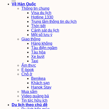
Về Hàn Quốc
Thông tin chung
Visa du lịch
Hotline 1330
Trung tâm thông tin du lịch
Thời tiết
Cảnh sát du lịch
Một số lưu ý
Giao thông
Hàng không
Tàu điện ngầm
Tàu hỏa
Xe buýt
Taxi
Ẩm thực
E-book
Chỗ ở
Benikea
Khách sạn
Hanok Stay
Mua sắm
Video quảng bá
Tin tức hữu ích
Du lịch theo chủ đề