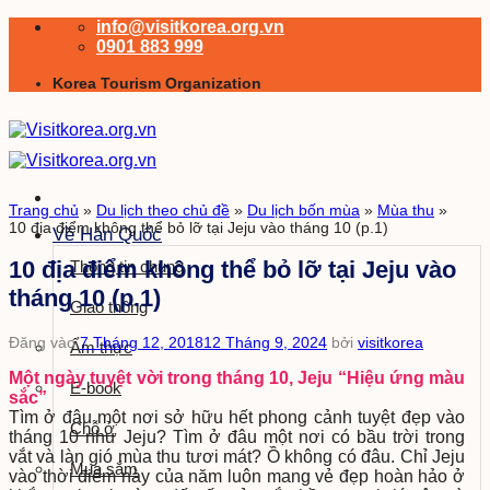
Bỏ
info@visitkorea.org.vn
qua
0901 883 999
nội
Korea Tourism Organization
dung
Trang chủ
»
Du lịch theo chủ đề
»
Du lịch bốn mùa
»
Mùa thu
»
10 địa điểm không thể bỏ lỡ tại Jeju vào tháng 10 (p.1)
Về Hàn Quốc
10 địa điểm không thể bỏ lỡ tại Jeju vào
Thông tin chung
tháng 10 (p.1)
Giao thông
Đăng vào
7 Tháng 12, 2018
12 Tháng 9, 2024
bởi
visitkorea
Ẩm thực
Một ngày tuyệt vời trong tháng 10, Jeju “Hiệu ứng màu
E-book
sắc”
Tìm ở đâu một nơi sở hữu hết phong cảnh tuyệt đẹp vào
Chỗ ở
tháng 10 như Jeju? Tìm ở đâu một nơi có bầu trời trong
vắt và làn gió mùa thu tươi mát? Ồ không có đâu. Chỉ Jeju
Mua sắm
vào thời điểm này của năm luôn mang vẻ đẹp hoàn hảo ở