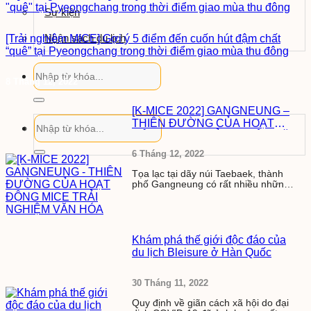
Sự kiện
Nhận sách du lịch
[Trải nghiệm MICE] Gợi ý 5 điểm đến cuốn hút đậm chất
“quê” tại Pyeongchang trong thời điểm giao mùa thu đông
8 Tháng 12, 2022
[K-MICE 2022] GANGNEUNG –
THIÊN ĐƯỜNG CỦA HOẠT
ĐỘNG MICE TRẢI NGHIỆM VĂN
HÓA
6 Tháng 12, 2022
Tọa lạc tại dãy núi Taebaek, thành
phố Gangneung có rất nhiều những
khung cảnh...
Khám phá thế giới độc đáo của
du lịch Bleisure ở Hàn Quốc
30 Tháng 11, 2022
Quy định về giãn cách xã hội do đại