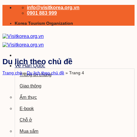
Bỏ
info@visitkorea.org.vn
qua
0901 883 999
nội
Korea Tourism Organization
dung
Du lịch theo chủ đề
Về Hàn Quốc
Trang chủ
»
Du lịch theo chủ đề
»
Trang 4
Thông tin chung
Giao thông
Ẩm thực
E-book
Chỗ ở
Mua sắm