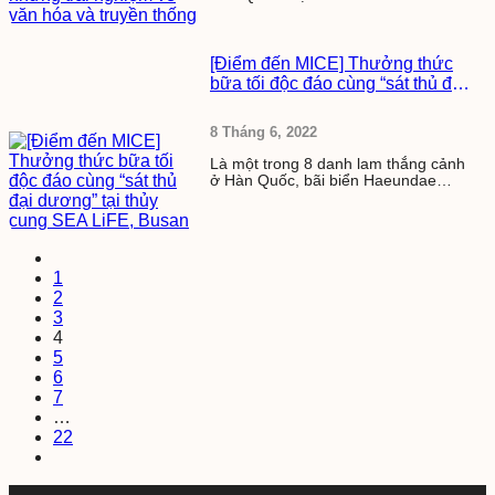
[Điểm đến MICE] Thưởng thức
bữa tối độc đáo cùng “sát thủ đại
dương” tại thủy cung SEA LiFE,
Busan
8 Tháng 6, 2022
Là một trong 8 danh lam thắng cảnh
ở Hàn Quốc, bãi biển Haeundae
xinh...
1
2
3
4
5
6
7
…
22