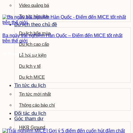
Video quảng bá
Tin tức hữu ích
Du lịch theo chủ đề
Du lịch bốn mùa
Ba ngày trải nghiệm Hàn Quốc – Điểm đến MICE tốt nhất
trên thế giới
Du lịch cao cấp
20 Tháng 12, 2022
Lễ hội sự kiện
Du lịch y tế
Du lịch MICE
Tin tức du lịch
Tin tức mới nhất
Thông cáo báo chí
Đối tác du lịch
Góc tham dự
HiKR Ground