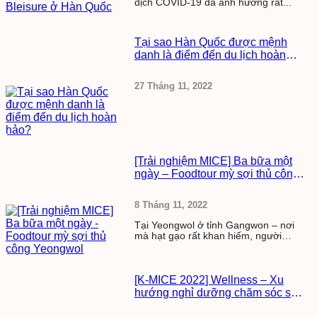
dịch COVID-19 đã ảnh hưởng rất...
Tại sao Hàn Quốc được mệnh
danh là điểm đến du lịch hoàn
hảo?
27 Tháng 11, 2022
[Trải nghiệm MICE] Ba bữa một
ngày – Foodtour mỳ sợi thủ công
Yeongwol
8 Tháng 11, 2022
Tại Yeongwol ở tỉnh Gangwon – nơi
mà hạt gạo rất khan hiếm, người
dân...
[K-MICE 2022] Wellness – Xu
hướng nghỉ dưỡng chăm sóc sức
khỏe tại thế giới văn hóa đa sắc