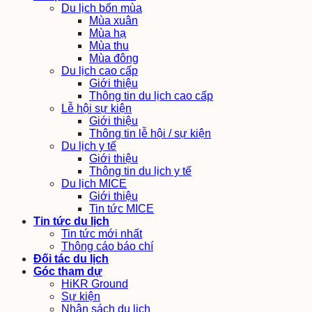
Du lịch bốn mùa
Mùa xuân
Mùa hạ
Mùa thu
Mùa đông
Du lịch cao cấp
Giới thiệu
Thông tin du lịch cao cấp
Lễ hội sự kiện
Giới thiệu
Thông tin lễ hội / sự kiện
Du lịch y tế
Giới thiệu
Thông tin du lịch y tế
Du lịch MICE
Giới thiệu
Tin tức MICE
Tin tức du lịch
Tin tức mới nhất
Thông cáo báo chí
Đối tác du lịch
Góc tham dự
HiKR Ground
Sự kiện
Nhận sách du lịch