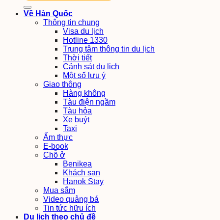
Về Hàn Quốc
Thông tin chung
Visa du lịch
Hotline 1330
Trung tâm thông tin du lịch
Thời tiết
Cảnh sát du lịch
Một số lưu ý
Giao thông
Hàng không
Tàu điện ngầm
Tàu hỏa
Xe buýt
Taxi
Ẩm thực
E-book
Chỗ ở
Benikea
Khách sạn
Hanok Stay
Mua sắm
Video quảng bá
Tin tức hữu ích
Du lịch theo chủ đề