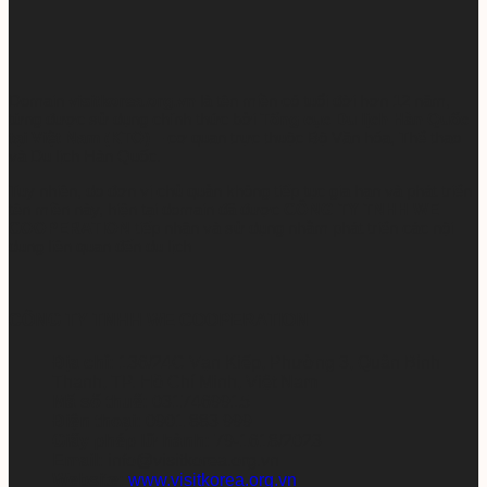
Domain
visitkorea.org.vn
là tên miền có tuổi đời hơn 12 năm,
từng được sử dụng chính thức bởi
Tổng cục Du lịch Hàn Quốc
tại Việt Nam (KTO)
– cơ quan trực thuộc Bộ Văn hóa, Thể thao
và Du lịch Hàn Quốc.
Tuy nhiên, do đơn vị chủ quản không tiếp tục gia hạn và phát triển
tên miền này, hiện tại domain đã được
CÔNG TY TNHH WE
COOPERATION
tiếp nhận và sử dụng nhằm phát triển các nội
dung liên quan đến du lịch
CÔNG TY TNHH WE COOPERATION
Địa chỉ:
136/24C Vạn Kiếp, Phường 3, Quận Bình
Thạnh, TP. Hồ Chí Minh, Việt Nam
Mã số thuế:
0317469915
Điện thoại:
0901 883 999
Giấy phép lữ hành:
79-1618/2023
Email:
info@visitkorea.org.vn
Website:
www.visitkorea.org.vn